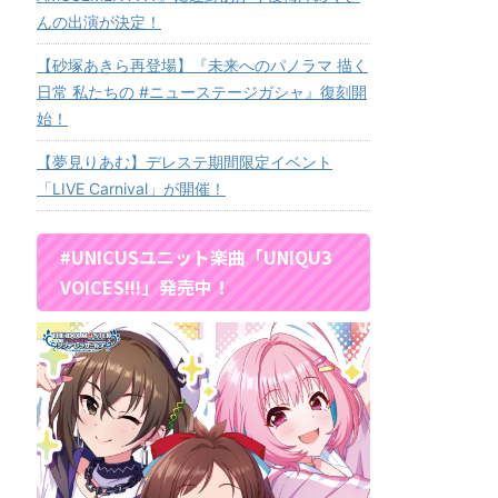
んの出演が決定！
【砂塚あきら再登場】『未来へのパノラマ 描く
日常 私たちの #ニューステージガシャ』復刻開
始！
【夢見りあむ】デレステ期間限定イベント
「LIVE Carnival」が開催！
#UNICUSユニット楽曲「UNIQU3
VOICES!!!」発売中！