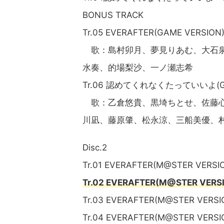
BONUS TRACK
Tr.05 EVERAFTER(GAME VERSION
歌：島村卯月、夢見りあむ、大石泉
水奏、的場梨沙、一ノ瀬志希
Tr.06 認めてくれなくたっていいよ(GA
歌：乙倉悠貴、黒埼ちとせ、佐藤心
川凪、藤原肇、松永涼、三船美優、
Disc.2
Tr.01 EVERAFTER(M@STER
Tr.02 EVERAFTER(M@STE
Tr.03 EVERAFTER(M@STER
Tr.04 EVERAFTER(M@STER