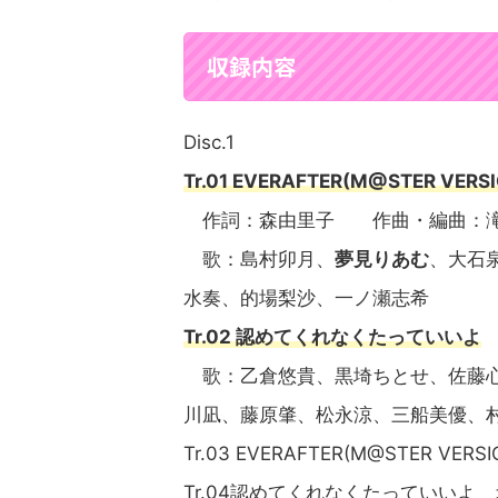
収録内容
Disc.1
Tr.01 EVERAFTER(M@STER VERS
作詞：森由里子 作曲・編曲：滝澤俊輔
歌：島村卯月、
夢見りあむ
、大石
水奏、的場梨沙、一ノ瀬志希
Tr.02 認めてくれなくたっていいよ
歌：乙倉悠貴、黒埼ちとせ、佐藤
川凪、藤原肇、松永涼、三船美優、
Tr.03 EVERAFTER(M@STER V
Tr.04認めてくれなくたっていいよ