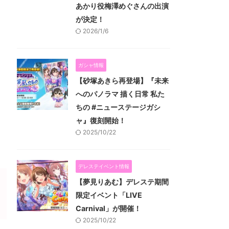
あかり役梅澤めぐさんの出演
が決定！
2026/1/6
ガシャ情報
【砂塚あきら再登場】『未来
へのパノラマ 描く日常 私た
ちの #ニューステージガシ
ャ』復刻開始！
2025/10/22
デレステイベント情報
【夢見りあむ】デレステ期間
限定イベント「LIVE
Carnival」が開催！
2025/10/22