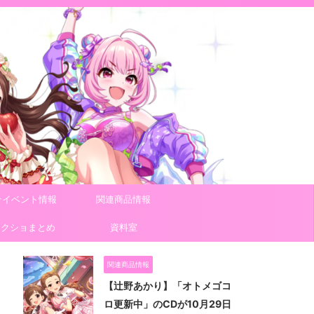
テイベント情報
関連商品情報
スクショまとめ
資料室
関連商品情報
【辻野あかり】「オトメゴコ
ロ更新中」のCDが10月29日