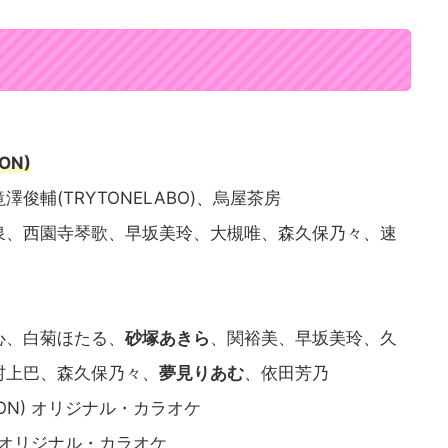
ION)
(TRYTONELABO)、烏屋茶房
泉、西園寺琴歌、早坂美玲、大槻唯、森久保乃々、速
心、白菊ほたる、
砂塚あきら
、関裕美、早坂美玲、久
村上巴、森久保乃々、
夢見りあむ
、依田芳乃
ERSION) オリジナル・カラオケ
 オリジナル・カラオケ