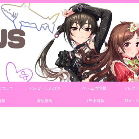
について
デレぽ・しんげき
ゲーム内情報
デレス
情報
番組情報
コラボ情報
MV・