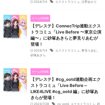
2024/7/4
エクストラコミュ
,
辻野あかり
ゲーム内情報
【デレステ】ConnecTrip連動エクス
トラコミュ「Live Before 〜東京公演
編〜」に砂塚あきらと夢見りあむが
登場！
2024/7/4
エクストラコミュ
,
夢見りあむ
,
砂塚あきら
ゲーム内情報
【デレステ】#cg_ootd連動企画エク
ストラコミュ「Live Before～
LIKE4LIVE #cg_ootd 編」に砂塚あ
きらが登場！
2023/7/28
cg_ootd
,
エクストラコミュ
,
砂