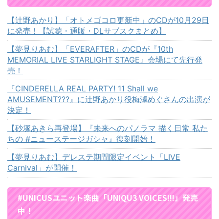
【辻野あかり】「オトメゴコロ更新中」のCDが10月29日
に発売！【試聴・通販・DLサブスクまとめ】
【夢見りあむ】「EVERAFTER」のCDが『10th
MEMORIAL LIVE STARLIGHT STAGE』会場にて先行発
売！
『CINDERELLA REAL PARTY! 11 Shall we
AMUSEMENT???』に辻野あかり役梅澤めぐさんの出演が
決定！
【砂塚あきら再登場】『未来へのパノラマ 描く日常 私た
ちの #ニューステージガシャ』復刻開始！
【夢見りあむ】デレステ期間限定イベント「LIVE
Carnival」が開催！
#UNICUSユニット楽曲「UNIQU3 VOICES!!!」発売
中！