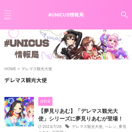
#UNICUS情報局
HOME
>
デレマス観光大使
デレマス観光大使
資料室
【夢見りあむ】「デレマス観光大
使」シリーズに夢見りあむが登場！
2023/7/28
デレマス観光大使
,
ヘレン
,
夢見