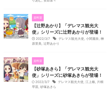
りあむ
,
安部菜々
資料室
【辻野あかり】「デレマス観光大
使」シリーズに辻野あかりが登場！
2022/3/7
デレマス観光大使
,
小関麗奈
,
榊
原里美
,
辻野あかり
資料室
【砂塚あきら】「デレマス観光大
使」シリーズに砂塚あきらが登場！
2022/3/7
デレマス観光大使
,
江上椿
,
片桐
早苗
,
砂塚あきら