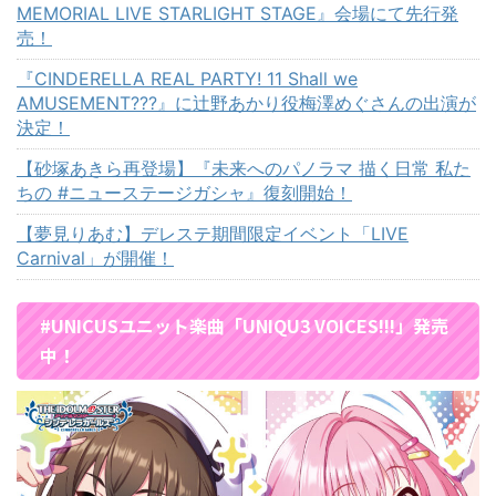
MEMORIAL LIVE STARLIGHT STAGE』会場にて先行発
売！
『CINDERELLA REAL PARTY! 11 Shall we
AMUSEMENT???』に辻野あかり役梅澤めぐさんの出演が
決定！
【砂塚あきら再登場】『未来へのパノラマ 描く日常 私た
ちの #ニューステージガシャ』復刻開始！
【夢見りあむ】デレステ期間限定イベント「LIVE
Carnival」が開催！
#UNICUSユニット楽曲「UNIQU3 VOICES!!!」発売
中！