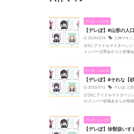
デレぽ・しんげき
【デレぽ】#山形の人
2024/3/15
八神マキノ
3/5にアイドルマスターシン
メンバー辻野あかりと砂塚あ
デレぽ・しんげき
【デレぽ】#それな【
2023/7/12
デレぽ
,
三好
2/25にアイドルマスターシ
のメンバー砂塚あきらが投稿
デレぽ・しんげき
【デレぽ】珍獣扱いす