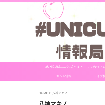
#UNICUS(ユニクス)とは？
このサイト
ガシャ情報
ライブ
HOME
>
八神マキノ
八神マキノ