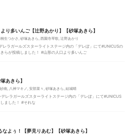
口より多いんご【辻野あかり】【砂塚あきら】
,
桐生つかさ
,
砂塚あきら
,
西園寺琴歌
,
辻野あかり
デレラガールズスターライトステージ内の「デレぽ」にて#UNICUSの
きらが投稿しました！ #山形の人口より多いんご
砂塚あきら】
紗南
,
八神マキノ
,
安部菜々
,
砂塚あきら
,
結城晴
ンデレラガールズスターライトステージ内の「デレぽ」にて#UNICUS
しました！ #それな
るなよぅ！【夢見りあむ】【砂塚あきら】