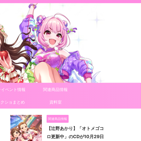
テイベント情報
関連商品情報
スクショまとめ
資料室
関連商品情報
【辻野あかり】「オトメゴコ
ロ更新中」のCDが10月29日