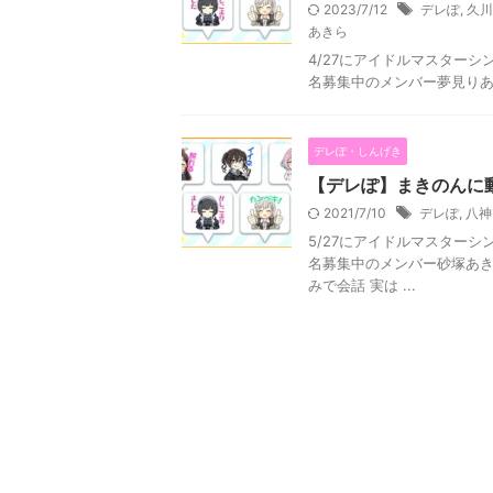
2023/7/12
デレぽ
,
久川
あきら
4/27にアイドルマスター
名募集中のメンバー夢見りあ
デレぽ・しんげき
【デレぽ】まきのんに
2021/7/10
デレぽ
,
八神
5/27にアイドルマスター
名募集中のメンバー砂塚あき
みで会話 実は ...