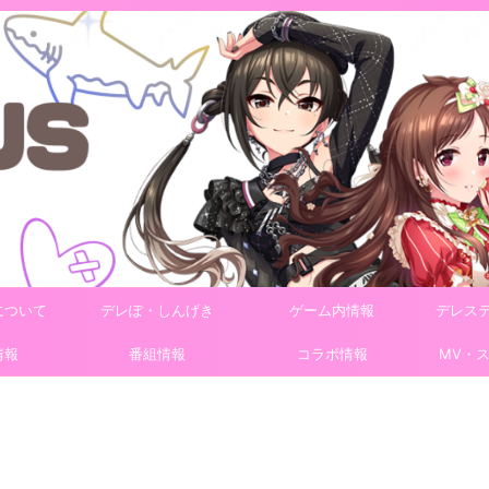
について
デレぽ・しんげき
ゲーム内情報
デレス
情報
番組情報
コラボ情報
MV・