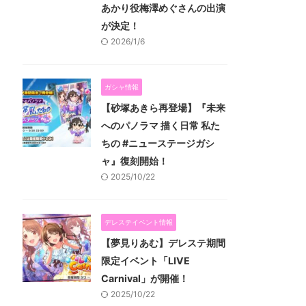
あかり役梅澤めぐさんの出演
が決定！
2026/1/6
ガシャ情報
【砂塚あきら再登場】『未来
へのパノラマ 描く日常 私た
ちの #ニューステージガシ
ャ』復刻開始！
2025/10/22
デレステイベント情報
【夢見りあむ】デレステ期間
限定イベント「LIVE
Carnival」が開催！
2025/10/22