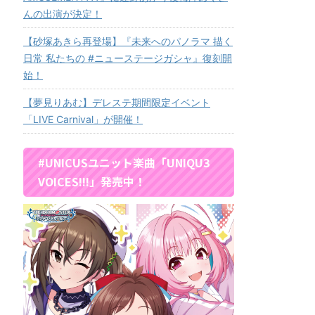
んの出演が決定！
【砂塚あきら再登場】『未来へのパノラマ 描く
日常 私たちの #ニューステージガシャ』復刻開
始！
【夢見りあむ】デレステ期間限定イベント
「LIVE Carnival」が開催！
#UNICUSユニット楽曲「UNIQU3
VOICES!!!」発売中！