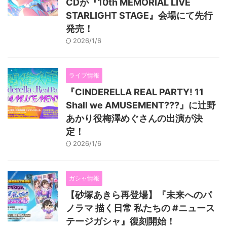
CDが『10th MEMORIAL LIVE
STARLIGHT STAGE』会場にて先行
発売！
2026/1/6
ライブ情報
『CINDERELLA REAL PARTY! 11
Shall we AMUSEMENT???』に辻野
あかり役梅澤めぐさんの出演が決
定！
2026/1/6
ガシャ情報
【砂塚あきら再登場】『未来へのパ
ノラマ 描く日常 私たちの #ニュース
テージガシャ』復刻開始！