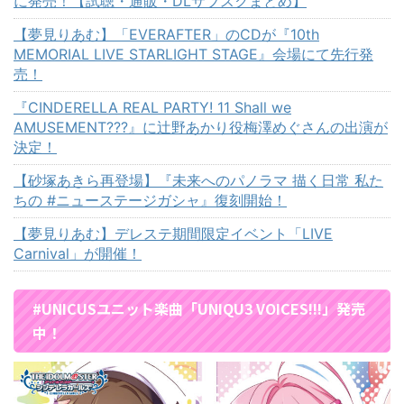
に発売！【試聴・通販・DLサブスクまとめ】
【夢見りあむ】「EVERAFTER」のCDが『10th
MEMORIAL LIVE STARLIGHT STAGE』会場にて先行発
売！
『CINDERELLA REAL PARTY! 11 Shall we
AMUSEMENT???』に辻野あかり役梅澤めぐさんの出演が
決定！
【砂塚あきら再登場】『未来へのパノラマ 描く日常 私た
ちの #ニューステージガシャ』復刻開始！
【夢見りあむ】デレステ期間限定イベント「LIVE
Carnival」が開催！
#UNICUSユニット楽曲「UNIQU3 VOICES!!!」発売
中！