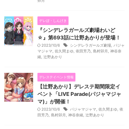
卯月
デレぽ・しんげき
『シンデレラガールズ劇場わいど
☆』第693話に辻野あかりが登場！
2023/10/6
シンデレラガールズ劇場
,
パジャ
マジャマ
,
佐久間まゆ
,
依田芳乃
,
島村卯月
,
神谷奈
緒
,
辻野あかり
デレステイベント情報
【辻野あかり】デレステ期間限定イ
ベント「LIVE Parade(パジャマジャ
マ)」が開催！
2023/10/6
パジャマジャマ
,
佐久間まゆ
,
依
田芳乃
,
島村卯月
,
神谷奈緒
,
辻野あかり