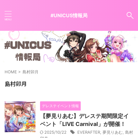
#UNICUS情報局
HOME
>
島村卯月
島村卯月
デレステイベント情報
【夢見りあむ】デレステ期間限定イ
ベント「LIVE Carnival」が開催！
2025/10/22
EVERAFTER
,
夢見りあむ
,
島村