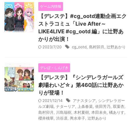
ゲーム内情報
【デレステ】#cg_ootd連動企画エク
ストラコミュ「Live After～
LIKE4LIVE #cg_ootd 編」に辻野あ
かりが出演！
2023/7/20
cg_ootd
,
島村卯月
,
辻野あかり
デレぽ・しんげき
【デレステ】『シンデレラガールズ
劇場わいど☆』第460話に辻野あか
りが登場！
2021/12/14
アナスタシア
,
シンデレラガー
ルズ劇場
,
ナターリア
,
上条春菜
,
依田芳乃
,
双葉杏
,
島村卯月
,
川島瑞樹
,
木村夏樹
,
本田未央
,
橘ありす
,
櫻井桃華
,
渋谷凛
,
輿水幸子
,
辻野あかり