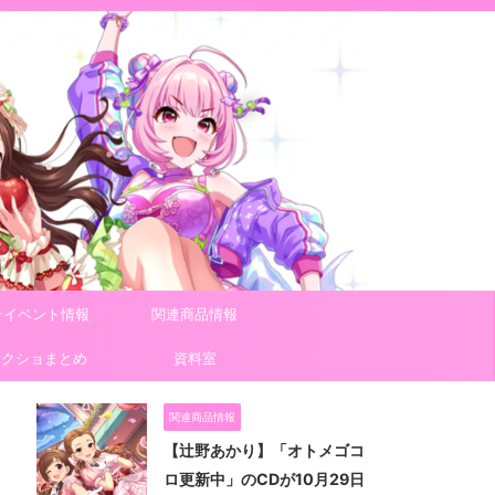
テイベント情報
関連商品情報
スクショまとめ
資料室
関連商品情報
【辻野あかり】「オトメゴコ
ロ更新中」のCDが10月29日