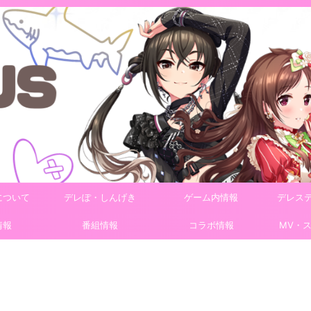
について
デレぽ・しんげき
ゲーム内情報
デレス
情報
番組情報
コラボ情報
MV・