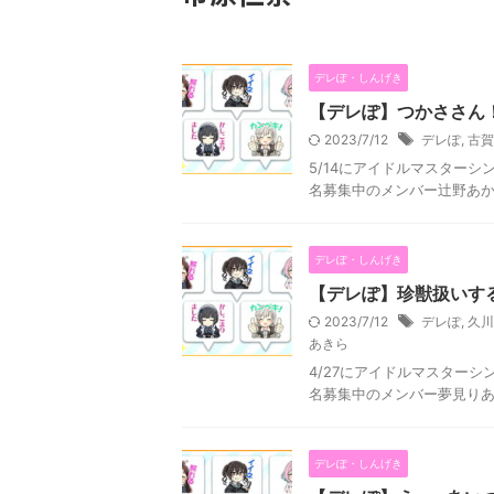
デレぽ・しんげき
【デレぽ】つかささん
2023/7/12
デレぽ
,
古賀
5/14にアイドルマスター
名募集中のメンバー辻野あか
デレぽ・しんげき
【デレぽ】珍獣扱いす
2023/7/12
デレぽ
,
久川
あきら
4/27にアイドルマスター
名募集中のメンバー夢見りあ
デレぽ・しんげき