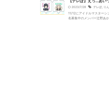
【デレぽ】えっ…あい
2023/7/28
デレぽ
,
り
11/12にアイドルマスタ
名募集中のメンバー辻野あか