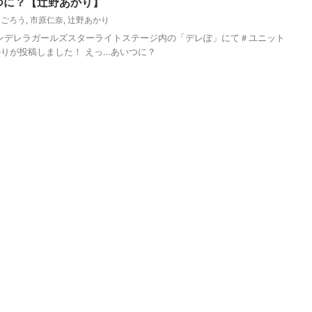
つに？【辻野あかり】
んごろう
,
市原仁奈
,
辻野あかり
ーシンデレラガールズスターライトステージ内の「デレぽ」にて＃ユニット
りが投稿しました！ えっ…あいつに？