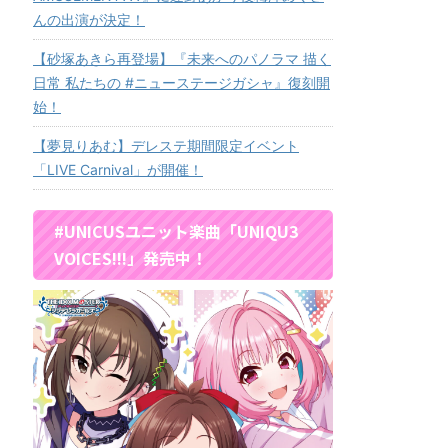
んの出演が決定！
【砂塚あきら再登場】『未来へのパノラマ 描く
日常 私たちの #ニューステージガシャ』復刻開
始！
【夢見りあむ】デレステ期間限定イベント
「LIVE Carnival」が開催！
#UNICUSユニット楽曲「UNIQU3
VOICES!!!」発売中！