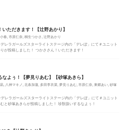
！いただきます！【辻野あかり】
小春
,
市原仁奈
,
桐生つかさ
,
辻野あかり
シンデレラガールズスターライトステージ内の「デレぽ」にて＃ユニット
りが投稿しました！ つかささん！いただきます！
るなよぅ！【夢見りあむ】【砂塚あきら】
凪
,
八神マキノ
,
北条加蓮
,
多田李衣菜
,
夢見りあむ
,
市原仁奈
,
東郷あい
,
砂塚
シンデレラガールズスターライトステージ内の「デレぽ」にて＃ユニット
むと砂塚あきらが投稿しました！ 珍獣扱いするなよぅ！