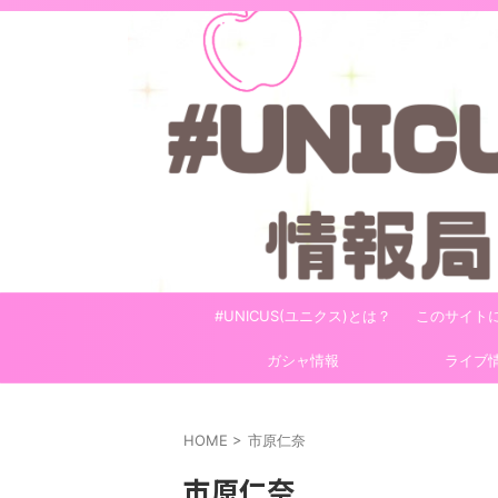
#UNICUS(ユニクス)とは？
このサイト
ガシャ情報
ライブ
HOME
>
市原仁奈
市原仁奈