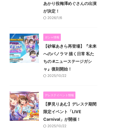
あかり役梅澤めぐさんの出演
が決定！
2026/1/6
ガシャ情報
【砂塚あきら再登場】『未来
へのパノラマ 描く日常 私た
ちの #ニューステージガシ
ャ』復刻開始！
2025/10/22
デレステイベント情報
【夢見りあむ】デレステ期間
限定イベント「LIVE
Carnival」が開催！
2025/10/22