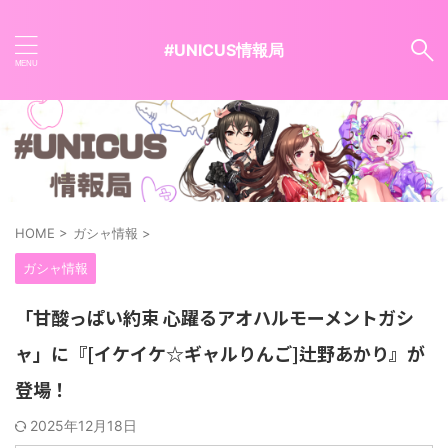
#UNICUS情報局
HOME
>
ガシャ情報
>
ガシャ情報
「甘酸っぱい約束 心躍るアオハルモーメントガシ
ャ」に『[イケイケ☆ギャルりんご]辻野あかり』が
登場！
2025年12月18日