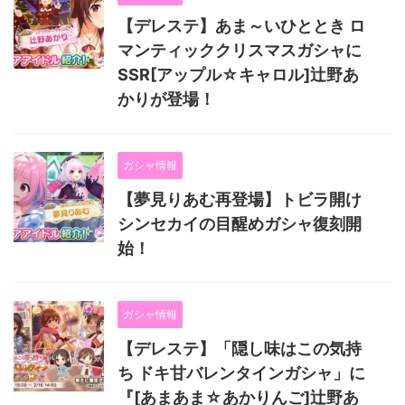
【デレステ】あま～いひととき ロ
マンティッククリスマスガシャに
SSR[アップル☆キャロル]辻野あ
かりが登場！
ガシャ情報
【夢見りあむ再登場】トビラ開け
シンセカイの目醒めガシャ復刻開
始！
ガシャ情報
【デレステ】「隠し味はこの気持
ち ドキ甘バレンタインガシャ」に
『[あまあま☆あかりんご]辻野あ