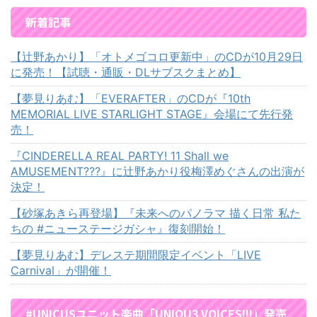
新着記事
【辻野あかり】「オトメゴコロ更新中」のCDが10月29日
に発売！【試聴・通販・DLサブスクまとめ】
【夢見りあむ】「EVERAFTER」のCDが『10th
MEMORIAL LIVE STARLIGHT STAGE』会場にて先行発
売！
『CINDERELLA REAL PARTY! 11 Shall we
AMUSEMENT???』に辻野あかり役梅澤めぐさんの出演が
決定！
【砂塚あきら再登場】『未来へのパノラマ 描く日常 私た
ちの #ニューステージガシャ』復刻開始！
【夢見りあむ】デレステ期間限定イベント「LIVE
Carnival」が開催！
#UNICUSユニット楽曲「UNIQU3 VOICES!!!」発売