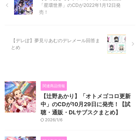
「星環世界」のCDが2022年1月12日発
売！
【デレぽ】夢見りあむのデレメール回答ま
とめ
関連商品情報
【辻野あかり】「オトメゴコロ更新
中」のCDが10月29日に発売！【試
聴・通販・DLサブスクまとめ】
2026/1/6