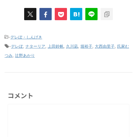
-
デレぽ・しんげき
-
デレぽ
,
ナターリア
,
上田鈴帆
,
久川凪
,
堀裕子
,
大西由里子
,
氏家む
つみ
,
辻野あかり
コメント