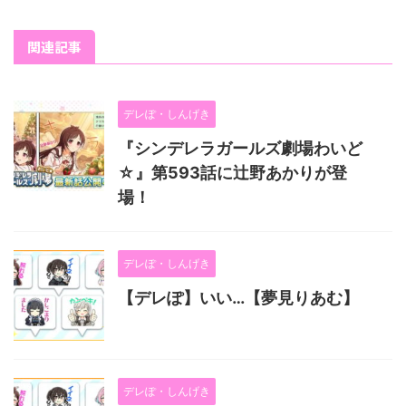
関連記事
デレぽ・しんげき
『シンデレラガールズ劇場わいど
☆』第593話に辻野あかりが登
場！
デレぽ・しんげき
【デレぽ】いい…【夢見りあむ】
デレぽ・しんげき