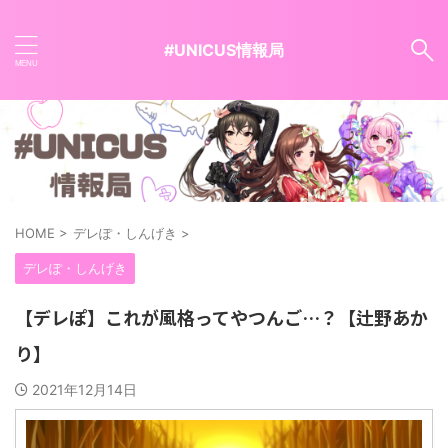
#UNICUS情報局
HOME
>
デレぽ・しんげき
>
デレぽ・しんげき
【デレぽ】これが風格ってやつんご…？【辻野あか
り】
2021年12月14日