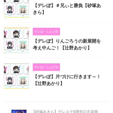
【デレぽ】＃兄ぃと勝負【砂塚あ
きら】
デレぽ・しんげき
【デレぽ】りんごろうの新展開を
考え中んご！【辻野あかり】
デレぽ・しんげき
【デレぽ】片づけに行きます～！
【辻野あかり】
【砂塚あきら】デレステ6周年記念楽曲