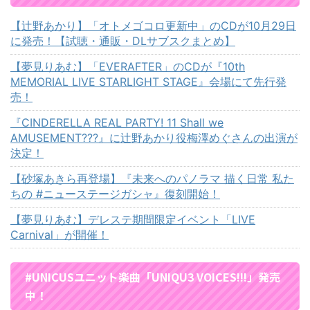
【辻野あかり】「オトメゴコロ更新中」のCDが10月29日
に発売！【試聴・通販・DLサブスクまとめ】
【夢見りあむ】「EVERAFTER」のCDが『10th
MEMORIAL LIVE STARLIGHT STAGE』会場にて先行発
売！
『CINDERELLA REAL PARTY! 11 Shall we
AMUSEMENT???』に辻野あかり役梅澤めぐさんの出演が
決定！
【砂塚あきら再登場】『未来へのパノラマ 描く日常 私た
ちの #ニューステージガシャ』復刻開始！
【夢見りあむ】デレステ期間限定イベント「LIVE
Carnival」が開催！
#UNICUSユニット楽曲「UNIQU3 VOICES!!!」発売
中！