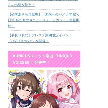
んの出演が決定！
【砂塚あきら再登場】『未来へのパノラマ 描く
日常 私たちの #ニューステージガシャ』復刻開
始！
【夢見りあむ】デレステ期間限定イベント
「LIVE Carnival」が開催！
#UNICUSユニット楽曲「UNIQU3
VOICES!!!」発売中！