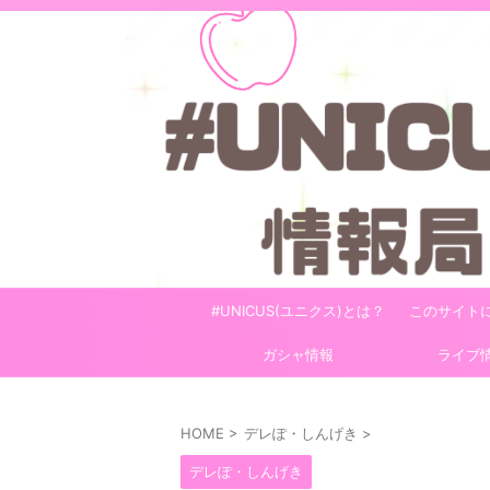
#UNICUS(ユニクス)とは？
このサイト
ガシャ情報
ライブ
HOME
>
デレぽ・しんげき
>
デレぽ・しんげき