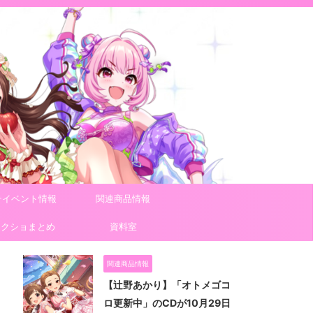
テイベント情報
関連商品情報
スクショまとめ
資料室
関連商品情報
【辻野あかり】「オトメゴコ
ロ更新中」のCDが10月29日