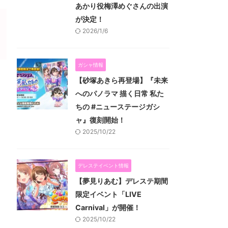
あかり役梅澤めぐさんの出演
が決定！
2026/1/6
ガシャ情報
【砂塚あきら再登場】『未来
へのパノラマ 描く日常 私た
ちの #ニューステージガシ
ャ』復刻開始！
2025/10/22
デレステイベント情報
【夢見りあむ】デレステ期間
限定イベント「LIVE
Carnival」が開催！
2025/10/22