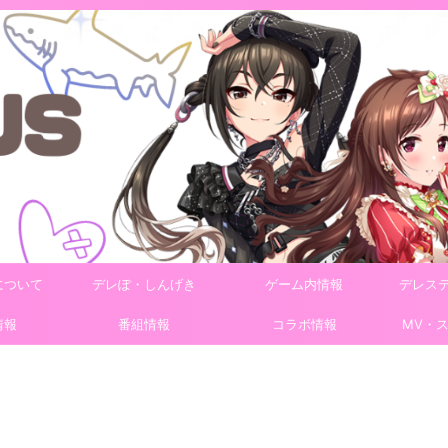
について
デレぽ・しんげき
ゲーム内情報
デレス
情報
番組情報
コラボ情報
MV・