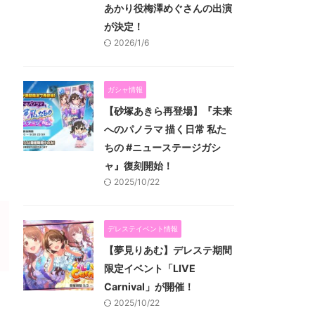
あかり役梅澤めぐさんの出演
が決定！
2026/1/6
ガシャ情報
【砂塚あきら再登場】『未来
へのパノラマ 描く日常 私た
ちの #ニューステージガシ
ャ』復刻開始！
2025/10/22
デレステイベント情報
【夢見りあむ】デレステ期間
限定イベント「LIVE
Carnival」が開催！
2025/10/22