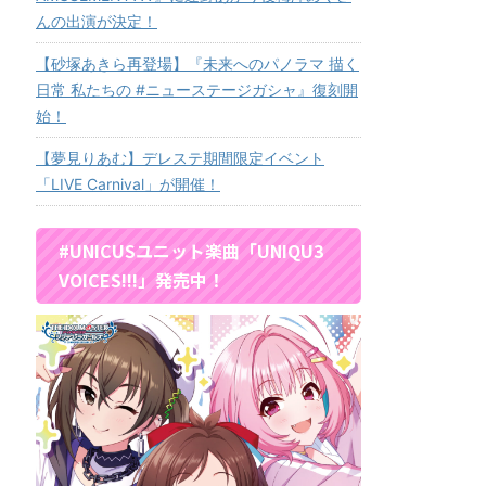
んの出演が決定！
【砂塚あきら再登場】『未来へのパノラマ 描く
日常 私たちの #ニューステージガシャ』復刻開
始！
【夢見りあむ】デレステ期間限定イベント
「LIVE Carnival」が開催！
#UNICUSユニット楽曲「UNIQU3
VOICES!!!」発売中！