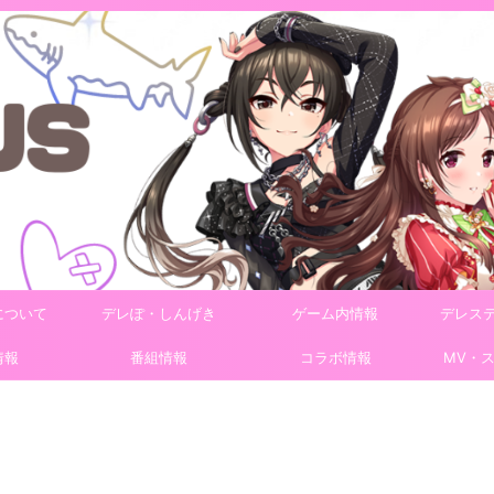
について
デレぽ・しんげき
ゲーム内情報
デレス
情報
番組情報
コラボ情報
MV・