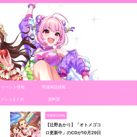
テイベント情報
関連商品情報
スクショまとめ
資料室
関連商品情報
【辻野あかり】「オトメゴコ
ロ更新中」のCDが10月29日