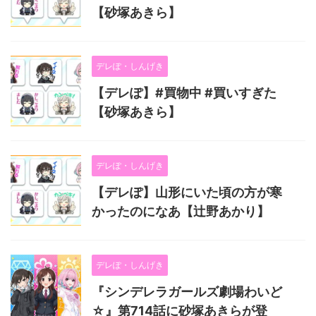
【砂塚あきら】
デレぽ・しんげき
【デレぽ】#買物中 #買いすぎた
【砂塚あきら】
デレぽ・しんげき
【デレぽ】山形にいた頃の方が寒
かったのになあ【辻野あかり】
デレぽ・しんげき
『シンデレラガールズ劇場わいど
☆』第714話に砂塚あきらが登