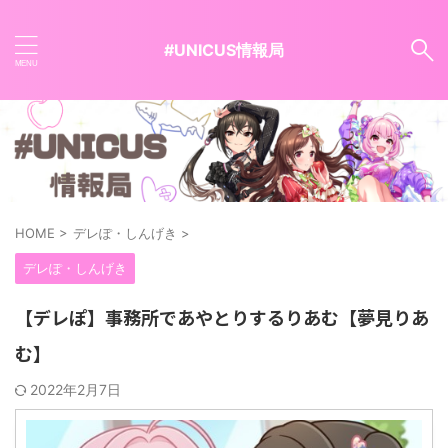
#UNICUS情報局
HOME
>
デレぽ・しんげき
>
デレぽ・しんげき
【デレぽ】事務所であやとりするりあむ【夢見りあ
む】
2022年2月7日