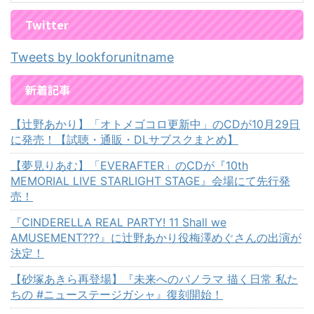
Twitter
Tweets by lookforunitname
新着記事
【辻野あかり】「オトメゴコロ更新中」のCDが10月29日
に発売！【試聴・通販・DLサブスクまとめ】
【夢見りあむ】「EVERAFTER」のCDが『10th
MEMORIAL LIVE STARLIGHT STAGE』会場にて先行発
売！
『CINDERELLA REAL PARTY! 11 Shall we
AMUSEMENT???』に辻野あかり役梅澤めぐさんの出演が
決定！
【砂塚あきら再登場】『未来へのパノラマ 描く日常 私た
ちの #ニューステージガシャ』復刻開始！