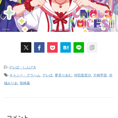
-
デレぽ・しんげき
-
キャシー・グラハム
,
デレぽ
,
夢見りあむ
,
持田亜里沙
,
片桐早苗
,
赤
城みりあ
,
龍崎薫
コメント