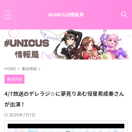
#UNICUS情報局
HOME
>
番組情報
>
番組情報
4/7放送のデレラジ☆に夢見りあむ役星希成奏さん
が出演！
2025年7月1日