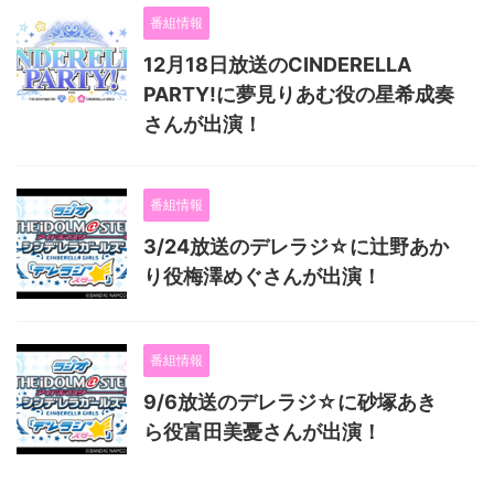
番組情報
12月18日放送のCINDERELLA
PARTY!に夢見りあむ役の星希成奏
さんが出演！
番組情報
3/24放送のデレラジ☆に辻野あか
り役梅澤めぐさんが出演！
番組情報
9/6放送のデレラジ☆に砂塚あき
ら役富田美憂さんが出演！