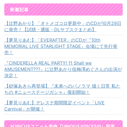
新着記事
【辻野あかり】「オトメゴコロ更新中」のCDが10月29日
に発売！【試聴・通販・DLサブスクまとめ】
【夢見りあむ】「EVERAFTER」のCDが『10th
MEMORIAL LIVE STARLIGHT STAGE』会場にて先行発
売！
『CINDERELLA REAL PARTY! 11 Shall we
AMUSEMENT???』に辻野あかり役梅澤めぐさんの出演が
決定！
【砂塚あきら再登場】『未来へのパノラマ 描く日常 私た
ちの #ニューステージガシャ』復刻開始！
【夢見りあむ】デレステ期間限定イベント「LIVE
Carnival」が開催！
#UNICUSユニット楽曲「UNIQU3 VOICES!!!」発売