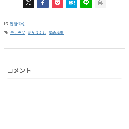
-
番組情報
-
デレラジ
,
夢見りあむ
,
星希成奏
コメント