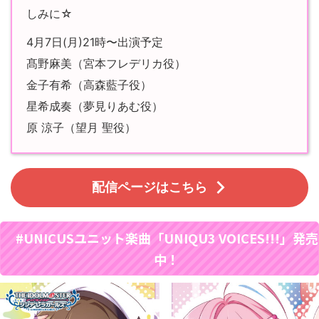
しみに☆
4月7日(月)21時〜出演予定
髙野麻美（宮本フレデリカ役）
金子有希（高森藍子役）
星希成奏（夢見りあむ役）
原 涼子（望月 聖役）
配信ページはこちら
#UNICUSユニット楽曲「UNIQU3 VOICES!!!」発売
中！