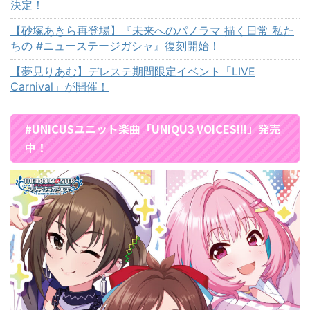
決定！
【砂塚あきら再登場】『未来へのパノラマ 描く日常 私た
ちの #ニューステージガシャ』復刻開始！
【夢見りあむ】デレステ期間限定イベント「LIVE
Carnival」が開催！
#UNICUSユニット楽曲「UNIQU3 VOICES!!!」発売
中！