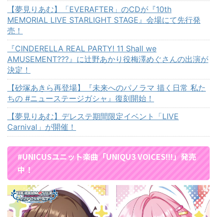
【夢見りあむ】「EVERAFTER」のCDが『10th
MEMORIAL LIVE STARLIGHT STAGE』会場にて先行発
売！
『CINDERELLA REAL PARTY! 11 Shall we
AMUSEMENT???』に辻野あかり役梅澤めぐさんの出演が
決定！
【砂塚あきら再登場】『未来へのパノラマ 描く日常 私た
ちの #ニューステージガシャ』復刻開始！
【夢見りあむ】デレステ期間限定イベント「LIVE
Carnival」が開催！
#UNICUSユニット楽曲「UNIQU3 VOICES!!!」発売
中！