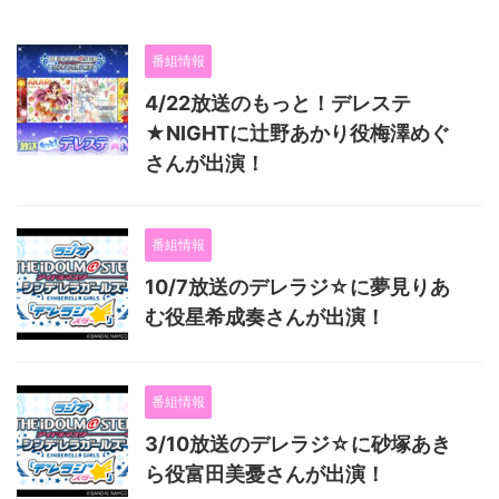
番組情報
4/22放送のもっと！デレステ
★NIGHTに辻野あかり役梅澤めぐ
さんが出演！
番組情報
10/7放送のデレラジ☆に夢見りあ
む役星希成奏さんが出演！
番組情報
3/10放送のデレラジ☆に砂塚あき
ら役富田美憂さんが出演！