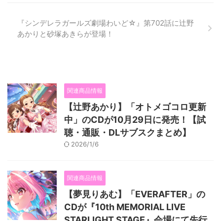
『シンデレラガールズ劇場わいど☆』第702話に辻野
あかりと砂塚あきらが登場！
関連商品情報
【辻野あかり】「オトメゴコロ更新
中」のCDが10月29日に発売！【試
聴・通販・DLサブスクまとめ】
2026/1/6
関連商品情報
【夢見りあむ】「EVERAFTER」の
CDが『10th MEMORIAL LIVE
STARLIGHT STAGE』会場にて先行