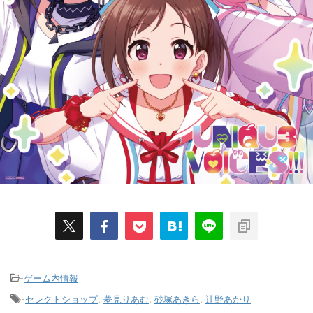
-
ゲーム内情報
-
セレクトショップ
,
夢見りあむ
,
砂塚あきら
,
辻野あかり