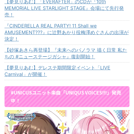
【夢見りあむ】「EVERAFTER」のCDが『10th
MEMORIAL LIVE STARLIGHT STAGE』会場にて先行発
売！
『CINDERELLA REAL PARTY! 11 Shall we
AMUSEMENT???』に辻野あかり役梅澤めぐさんの出演が
決定！
【砂塚あきら再登場】『未来へのパノラマ 描く日常 私た
ちの #ニューステージガシャ』復刻開始！
【夢見りあむ】デレステ期間限定イベント「LIVE
Carnival」が開催！
#UNICUSユニット楽曲「UNIQU3 VOICES!!!」発売
中！