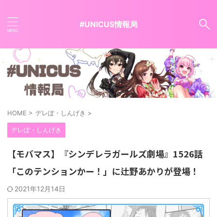
#UNICUS情報局
HOME
>
デレぽ・しんげき
>
デレぽ・しんげき
【モバマス】『シンデレラガールズ劇場』1526話
「このテンションかー！」に辻野あかりが登場！
2021年12月14日