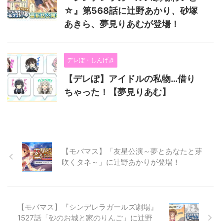
☆』第568話に辻野あかり、砂塚
あきら、夢見りあむが登場！
デレぽ・しんげき
【デレぽ】アイドルの私物…借り
ちゃった！【夢見りあむ】
【モバマス】「友星公演～夢とあなたと芽
吹くタネ～」に辻野あかりが登場！
【モバマス】『シンデレラガールズ劇場』
1527話「砂のお城と家のりんご」に辻野