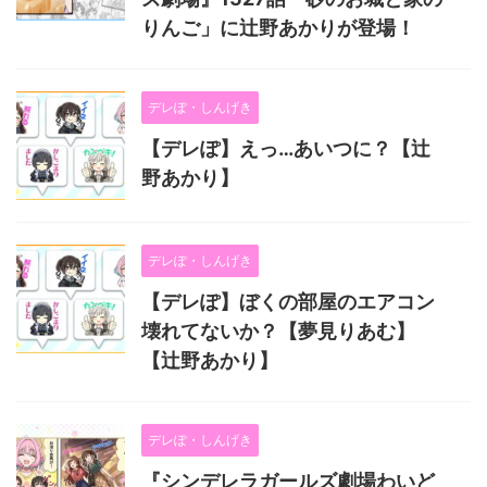
りんご」に辻野あかりが登場！
デレぽ・しんげき
【デレぽ】えっ…あいつに？【辻
野あかり】
デレぽ・しんげき
【デレぽ】ぼくの部屋のエアコン
壊れてないか？【夢見りあむ】
【辻野あかり】
デレぽ・しんげき
『シンデレラガールズ劇場わいど