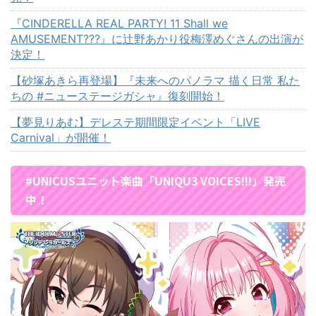
『CINDERELLA REAL PARTY! 11 Shall we
AMUSEMENT???』に辻野あかり役梅澤めぐさんの出演が
決定！
【砂塚あきら再登場】『未来へのパノラマ 描く日常 私た
ちの #ニューステージガシャ』復刻開始！
【夢見りあむ】デレステ期間限定イベント「LIVE
Carnival」が開催！
#UNICUSユニット楽曲「UNIQU3 VOICES!!!」発売
中！