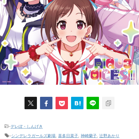
-
デレぽ・しんげき
-
シンデレラガールズ劇場
,
喜多日菜子
,
神崎蘭子
,
辻野あかり