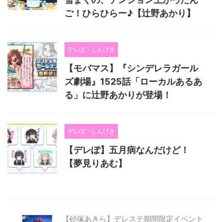
ご！ひらひらー♪【辻野あかり】
デレぽ・しんげき
【モバマス】『シンデレラガール
ズ劇場』1525話「ローカルあるあ
る」に辻野あかりが登場！
デレぽ・しんげき
【デレぽ】五月病なんだけど！
【夢見りあむ】
【砂塚あきら】デレステ期間限定イベント