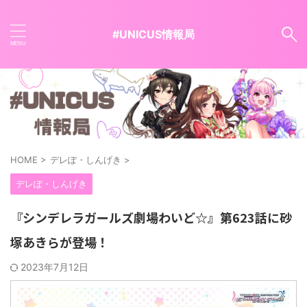
#UNICUS情報局
HOME
>
デレぽ・しんげき
>
デレぽ・しんげき
『シンデレラガールズ劇場わいど☆』第623話に砂
塚あきらが登場！
2023年7月12日