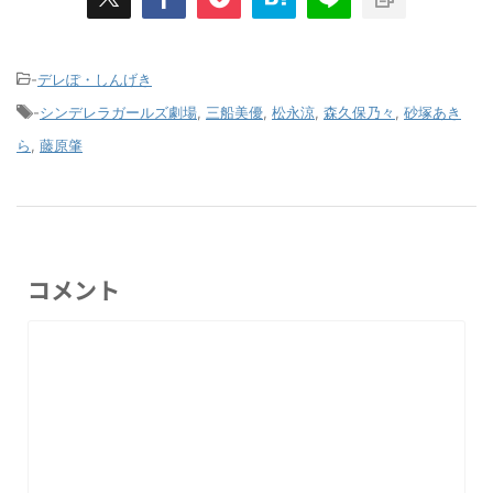
-
デレぽ・しんげき
-
シンデレラガールズ劇場
,
三船美優
,
松永涼
,
森久保乃々
,
砂塚あき
ら
,
藤原肇
コメント