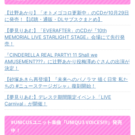
【辻野あかり】「オトメゴコロ更新中」のCDが10月29日
に発売！【試聴・通販・DLサブスクまとめ】
【夢見りあむ】「EVERAFTER」のCDが『10th
MEMORIAL LIVE STARLIGHT STAGE』会場にて先行発
売！
『CINDERELLA REAL PARTY! 11 Shall we
AMUSEMENT???』に辻野あかり役梅澤めぐさんの出演が
決定！
【砂塚あきら再登場】『未来へのパノラマ 描く日常 私た
ちの #ニューステージガシャ』復刻開始！
【夢見りあむ】デレステ期間限定イベント「LIVE
Carnival」が開催！
#UNICUSユニット楽曲「UNIQU3 VOICES!!!」発売
中！