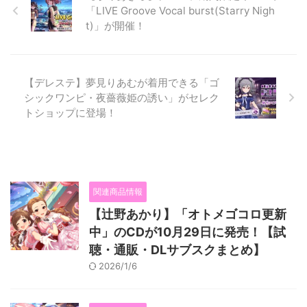
「LIVE Groove Vocal burst(Starry Nigh
t)」が開催！
【デレステ】夢見りあむが着用できる「ゴ
シックワンピ・夜薔薇姫の誘い」がセレク
トショップに登場！
関連商品情報
【辻野あかり】「オトメゴコロ更新
中」のCDが10月29日に発売！【試
聴・通販・DLサブスクまとめ】
2026/1/6