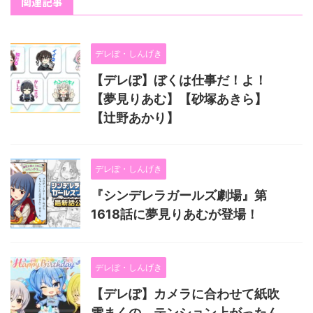
関連記事
デレぽ・しんげき
【デレぽ】ぼくは仕事だ！よ！
【夢見りあむ】【砂塚あきら】
【辻野あかり】
デレぽ・しんげき
『シンデレラガールズ劇場』第
1618話に夢見りあむが登場！
デレぽ・しんげき
【デレぽ】カメラに合わせて紙吹
雪まくの、テンション上がったん