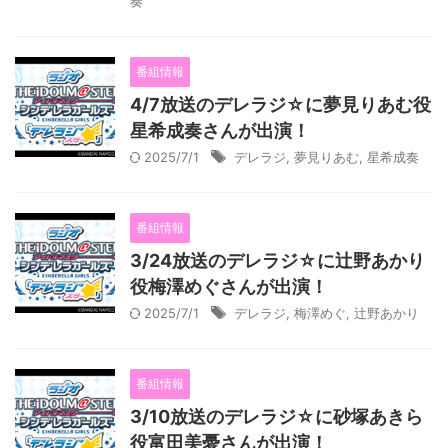
奏
番組情報
4/7放送のデレラジ☆に夢見りあむ役
星希成奏さんが出演！
2025/7/1
デレラジ
,
夢見りあむ
,
星希成奏
番組情報
3/24放送のデレラジ☆に辻野あかり
役梅澤めぐさんが出演！
2025/7/1
デレラジ
,
梅澤めぐ
,
辻野あかり
番組情報
3/10放送のデレラジ☆に砂塚あきら
役富田美憂さんが出演！