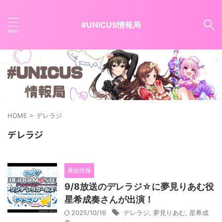
#UNICUS情報局
HOME
>
デレラジ
デレラジ
番組情報
9/8放送のデレラジ☆に夢見りあむ役
星希成奏さんが出演！
2025/10/16
デレラジ
,
夢見りあむ
,
星希成