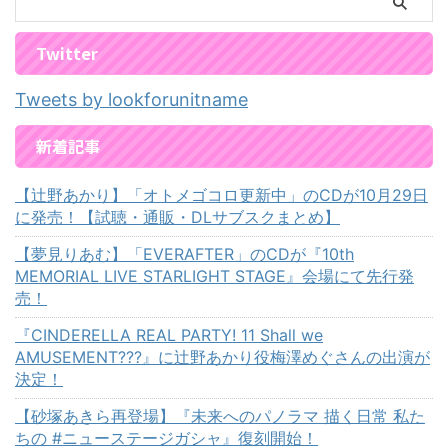
Twitter
Tweets by lookforunitname
新着記事
【辻野あかり】「オトメゴコロ更新中」のCDが10月29日
に発売！【試聴・通販・DLサブスクまとめ】
【夢見りあむ】「EVERAFTER」のCDが『10th
MEMORIAL LIVE STARLIGHT STAGE』会場にて先行発
売！
『CINDERELLA REAL PARTY! 11 Shall we
AMUSEMENT???』に辻野あかり役梅澤めぐさんの出演が
決定！
【砂塚あきら再登場】『未来へのパノラマ 描く日常 私た
ちの #ニューステージガシャ』復刻開始！