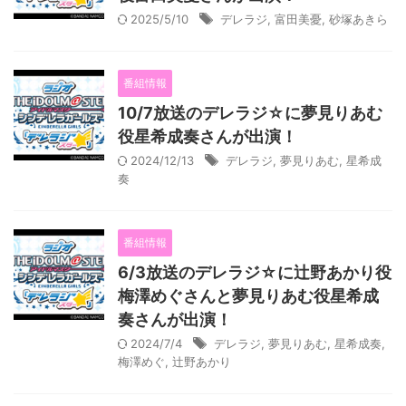
2025/5/10
デレラジ
,
富田美憂
,
砂塚あきら
番組情報
10/7放送のデレラジ☆に夢見りあむ
役星希成奏さんが出演！
2024/12/13
デレラジ
,
夢見りあむ
,
星希成
奏
番組情報
6/3放送のデレラジ☆に辻野あかり役
梅澤めぐさんと夢見りあむ役星希成
奏さんが出演！
2024/7/4
デレラジ
,
夢見りあむ
,
星希成奏
,
梅澤めぐ
,
辻野あかり