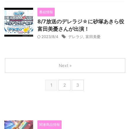
番組情報
8/7放送のデレラジ☆に砂塚あきら役
富田美憂さんが出演！
2023/8/4
デレラジ
,
富田美憂
Next »
1
2
3
関連商品情報