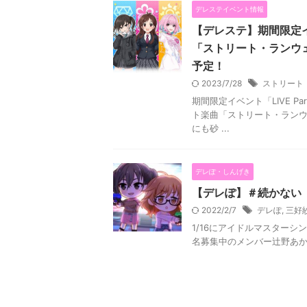
デレステイベント情報
【デレステ】期間限定イベ
「ストリート・ランウ
予定！
2023/7/28
ストリート
期間限定イベント「LIVE P
ト楽曲「ストリート・ラン
にも砂 ...
デレぽ・しんげき
【デレぽ】＃続かない
2022/2/7
デレぽ
,
三好
1/16にアイドルマスター
名募集中のメンバー辻野あか