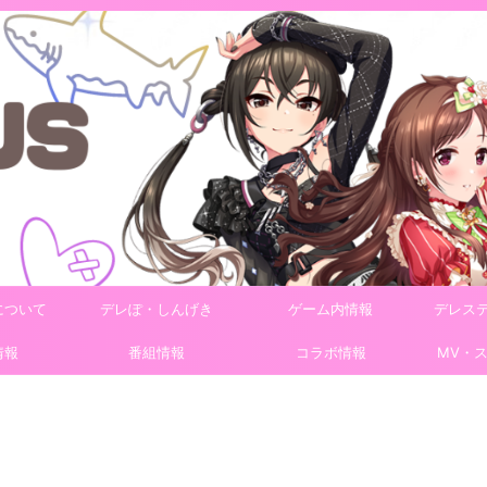
について
デレぽ・しんげき
ゲーム内情報
デレス
情報
番組情報
コラボ情報
MV・