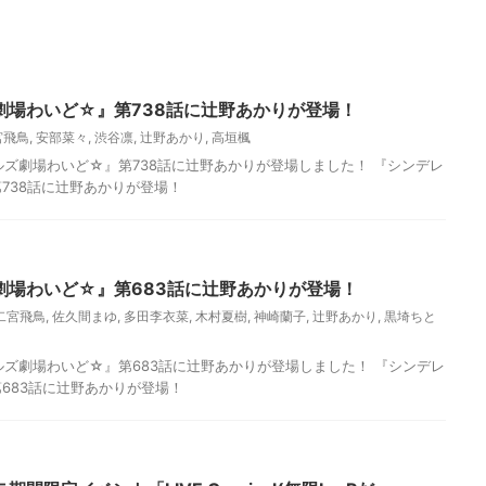
劇場わいど☆』第738話に辻野あかりが登場！
宮飛鳥
,
安部菜々
,
渋谷凛
,
辻野あかり
,
高垣楓
ールズ劇場わいど☆』第738話に辻野あかりが登場しました！ 『シンデレ
738話に辻野あかりが登場！
劇場わいど☆』第683話に辻野あかりが登場！
二宮飛鳥
,
佐久間まゆ
,
多田李衣菜
,
木村夏樹
,
神崎蘭子
,
辻野あかり
,
黒埼ちと
ールズ劇場わいど☆』第683話に辻野あかりが登場しました！ 『シンデレ
683話に辻野あかりが登場！