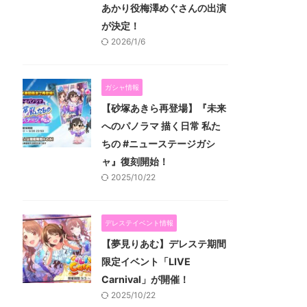
あかり役梅澤めぐさんの出演
が決定！
2026/1/6
ガシャ情報
【砂塚あきら再登場】『未来
へのパノラマ 描く日常 私た
ちの #ニューステージガシ
ャ』復刻開始！
2025/10/22
デレステイベント情報
【夢見りあむ】デレステ期間
限定イベント「LIVE
Carnival」が開催！
2025/10/22