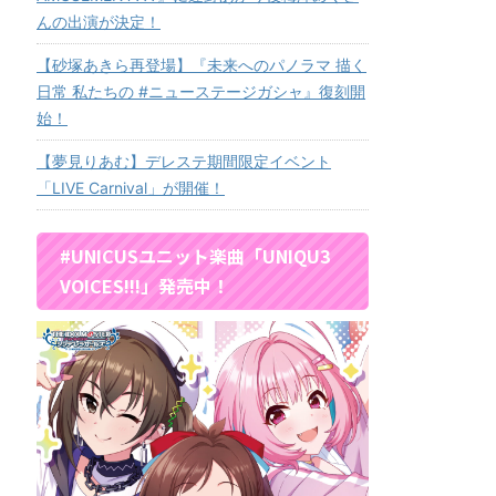
んの出演が決定！
【砂塚あきら再登場】『未来へのパノラマ 描く
日常 私たちの #ニューステージガシャ』復刻開
始！
【夢見りあむ】デレステ期間限定イベント
「LIVE Carnival」が開催！
#UNICUSユニット楽曲「UNIQU3
VOICES!!!」発売中！