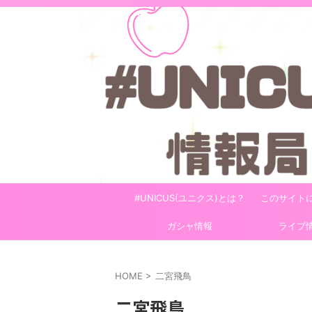
#UNICUS(ユニクス)とは？
このサイト
ガシャ情報
ライブ
HOME
>
二宮飛鳥
二宮飛鳥