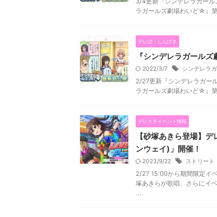
3/4更新『シンデレラガー
ラガールズ劇場わいど☆』第
デレぽ・しんげき
『シンデレラガールズ
2022/3/7
シンデレラガ
2/27更新『シンデレラガー
ラガールズ劇場わいど☆』第
デレステイベント情報
【砂塚あきら登場】デレス
ンウェイ)」開催！
2023/9/22
ストリート
2/27 15:00から期間限定
塚あきらが歌唱、さらにイベ
...