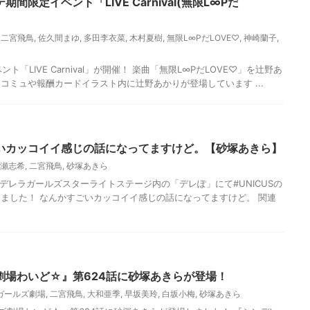
限定イベント「LIVE Carnival(無限L∞Pだ
,
二宮飛鳥
,
佐久間まゆ
,
多田李衣菜
,
木村夏樹
,
無限L∞PだLOVE♡
,
神崎蘭子
,
ベント「LIVE Carnival」が開催！ 楽曲「無限L∞PだLOVE♡」を辻野あ
コミュや報酬カードイラスト内に辻野あかりが登場しています ...
いカッコイイ感じの話になってますけど。【砂塚あきら】
瀬志希
,
二宮飛鳥
,
砂塚あきら
ンデレラガールズスターライトステージ内の「デレぽ」にて#UNICUSの
ました！ なんかすごいカッコイイ感じの話になってますけど。 関連
劇場わいど☆』第624話に砂塚あきらが登場！
ガールズ劇場
,
二宮飛鳥
,
大和亜季
,
早坂美玲
,
白坂小梅
,
砂塚あきら