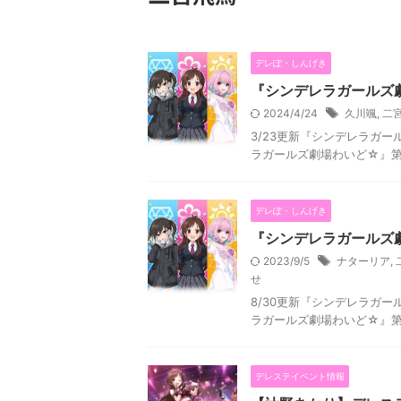
デレぽ・しんげき
『シンデレラガールズ
2024/4/24
久川颯
,
二
3/23更新『シンデレラガ
ラガールズ劇場わいど☆』第
デレぽ・しんげき
『シンデレラガールズ
2023/9/5
ナターリア
,
せ
8/30更新『シンデレラガ
ラガールズ劇場わいど☆』第
デレステイベント情報