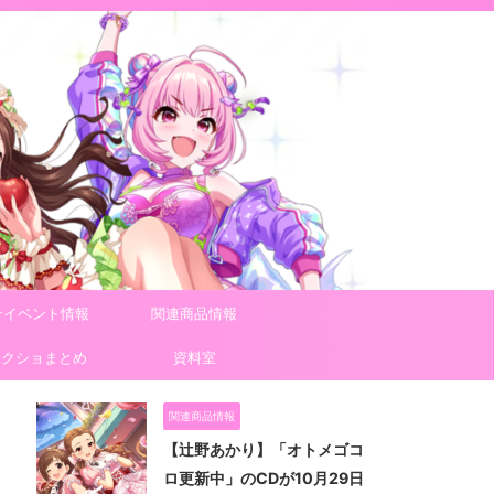
テイベント情報
関連商品情報
スクショまとめ
資料室
関連商品情報
【辻野あかり】「オトメゴコ
ロ更新中」のCDが10月29日