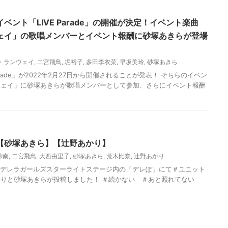
ント「LIVE Parade」の開催が決定！イベント楽曲
ェイ」の歌唱メンバーとイベント報酬に砂塚あきらが登場
・ランウェイ
,
二宮飛鳥
,
堀裕子
,
多田李衣菜
,
早坂美玲
,
砂塚あきら
arade」が2022年2月27日から開催されることが発表！ そちらのイベン
ウェイ」に砂塚あきらが歌唱メンバーとして参加、さらにイベント報酬
【砂塚あきら】【辻野あかり】
紗南
,
二宮飛鳥
,
大西由里子
,
砂塚あきら
,
荒木比奈
,
辻野あかり
シンデレラガールズスターライトステージ内の「デレぽ」にて＃ユニット
りと砂塚あきらが投稿しました！ ＃続かない ＃あと照れてない