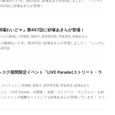
ルズ劇場わいど☆』第624話に砂塚あきらが登場しました！ 『シンデレ
624話に砂塚あきらが登場！
劇場わいど☆』第497話に砂塚あきらが登場！
ールズ劇場
,
二宮飛鳥
,
堀裕子
,
多田李衣菜
,
早坂美玲
,
砂塚あきら
ルズ劇場わいど☆』第497話に砂塚あきらが登場しました！ 『シンデレ
497話
テ期間限定イベント「LIVE Parade(ストリート・ラ
・ランウェイ
,
二宮飛鳥
,
堀裕子
,
多田李衣菜
,
早坂美玲
,
砂塚あきら
イベント「LIVE Parade」が開催！ 楽曲「ストリート・ランウェイ」を砂
ントコミュや報酬カードとしても砂塚あきらが登場しています！ イベ