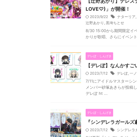
【辻野あかり】デレステ期間
LOVE♡)」が開催！
2023/9/22
ナターリア
辻野あかり
,
黒埼ちとせ
8/30 15:00から期間限定イ
かりが歌唱、さらにイベント
デレぽ・しんげき
【デレぽ】なんかすご
2023/7/12
デレぽ
,
一ノ
7/11にアイドルマスターシ
メンバー砂塚あきらが投稿し
デレぽ ht ...
デレぽ・しんげき
『シンデレラガールズ
2023/7/12
シンデレラ