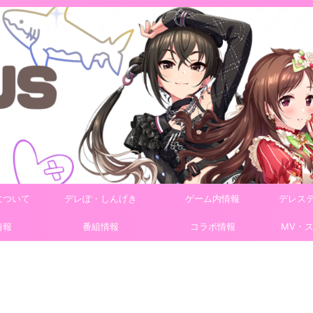
について
デレぽ・しんげき
ゲーム内情報
デレス
情報
番組情報
コラボ情報
MV・