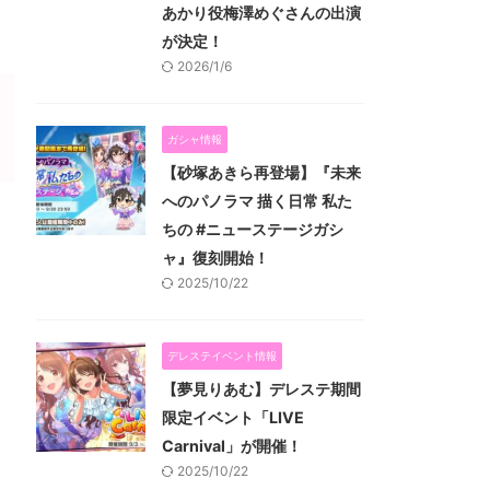
あかり役梅澤めぐさんの出演
が決定！
2026/1/6
ガシャ情報
【砂塚あきら再登場】『未来
へのパノラマ 描く日常 私た
ちの #ニューステージガシ
ャ』復刻開始！
2025/10/22
デレステイベント情報
【夢見りあむ】デレステ期間
限定イベント「LIVE
Carnival」が開催！
2025/10/22