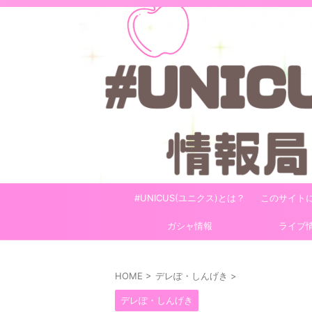
#UNICUS(ユニクス)とは？
このサイト
ガシャ情報
ライブ
HOME
>
デレぽ・しんげき
>
デレぽ・しんげき