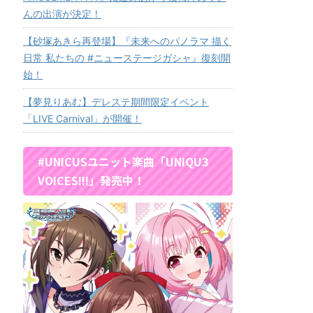
んの出演が決定！
【砂塚あきら再登場】『未来へのパノラマ 描く
日常 私たちの #ニューステージガシャ』復刻開
始！
【夢見りあむ】デレステ期間限定イベント
「LIVE Carnival」が開催！
#UNICUSユニット楽曲「UNIQU3
VOICES!!!」発売中！