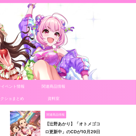
テイベント情報
関連商品情報
スクショまとめ
資料室
関連商品情報
【辻野あかり】「オトメゴコ
ロ更新中」のCDが10月29日