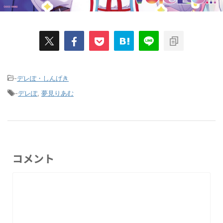
-
デレぽ・しんげき
-
デレぽ
,
夢見りあむ
コメント