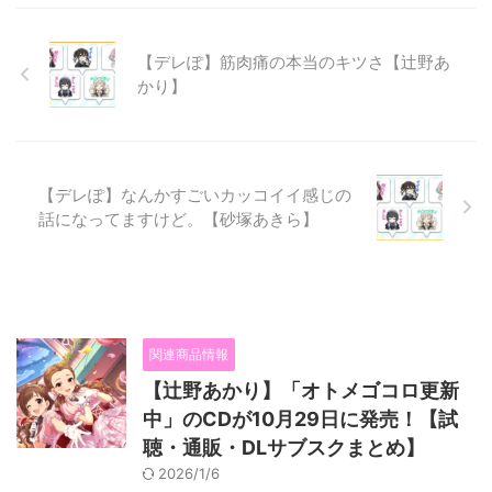
【デレぽ】筋肉痛の本当のキツさ【辻野あ
かり】
【デレぽ】なんかすごいカッコイイ感じの
話になってますけど。【砂塚あきら】
関連商品情報
【辻野あかり】「オトメゴコロ更新
中」のCDが10月29日に発売！【試
聴・通販・DLサブスクまとめ】
2026/1/6