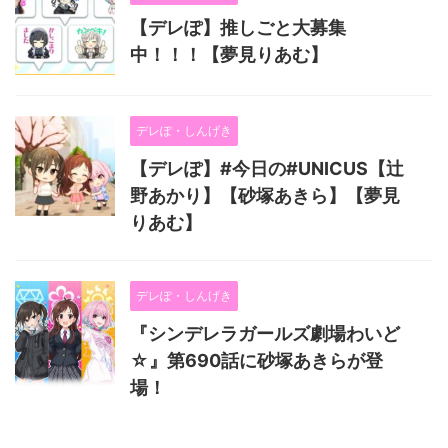
【デレぽ】推しごと大募集
中！！！【夢見りあむ】
デレぽ・しんげき
【デレぽ】#今日の#UNICUS【辻
野あかり】【砂塚あきら】【夢見
りあむ】
デレぽ・しんげき
『シンデレラガールズ劇場わいど
☆』第690話に砂塚あきらが登
場！