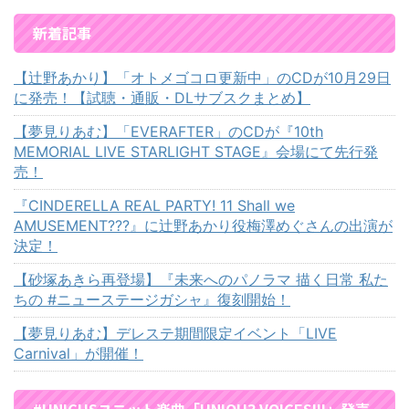
新着記事
【辻野あかり】「オトメゴコロ更新中」のCDが10月29日
に発売！【試聴・通販・DLサブスクまとめ】
【夢見りあむ】「EVERAFTER」のCDが『10th
MEMORIAL LIVE STARLIGHT STAGE』会場にて先行発
売！
『CINDERELLA REAL PARTY! 11 Shall we
AMUSEMENT???』に辻野あかり役梅澤めぐさんの出演が
決定！
【砂塚あきら再登場】『未来へのパノラマ 描く日常 私た
ちの #ニューステージガシャ』復刻開始！
【夢見りあむ】デレステ期間限定イベント「LIVE
Carnival」が開催！
#UNICUSユニット楽曲「UNIQU3 VOICES!!!」発売