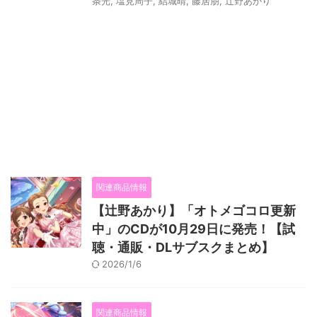
条光
,
塩見周子
,
結城晴
,
藤居朋
,
辻野あかり
関連商品情報
【辻野あかり】「オトメゴコロ更新
中」のCDが10月29日に発売！【試
聴・通販・DLサブスクまとめ】
2026/1/6
関連商品情報