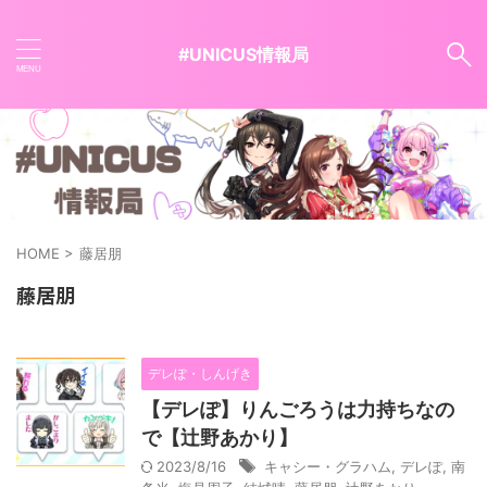
#UNICUS情報局
HOME
>
藤居朋
藤居朋
デレぽ・しんげき
【デレぽ】りんごろうは力持ちなの
で【辻野あかり】
2023/8/16
キャシー・グラハム
,
デレぽ
,
南