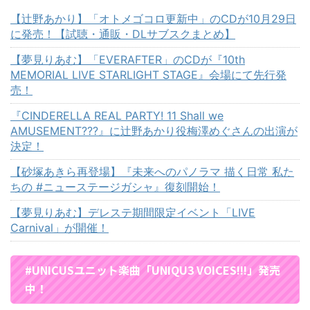
【辻野あかり】「オトメゴコロ更新中」のCDが10月29日
に発売！【試聴・通販・DLサブスクまとめ】
【夢見りあむ】「EVERAFTER」のCDが『10th
MEMORIAL LIVE STARLIGHT STAGE』会場にて先行発
売！
『CINDERELLA REAL PARTY! 11 Shall we
AMUSEMENT???』に辻野あかり役梅澤めぐさんの出演が
決定！
【砂塚あきら再登場】『未来へのパノラマ 描く日常 私た
ちの #ニューステージガシャ』復刻開始！
【夢見りあむ】デレステ期間限定イベント「LIVE
Carnival」が開催！
#UNICUSユニット楽曲「UNIQU3 VOICES!!!」発売
中！