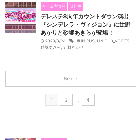
ゲーム内情報
資料室
デレステ8周年カウントダウン演出
『シンデレラ・ヴィジョン』に辻野
あかりと砂塚あきらが登場！
2023/8/24
#UNICUS
,
UNIQU3_VOICES
,
砂塚あきら
,
辻野あかり
Next »
1
2
…
4