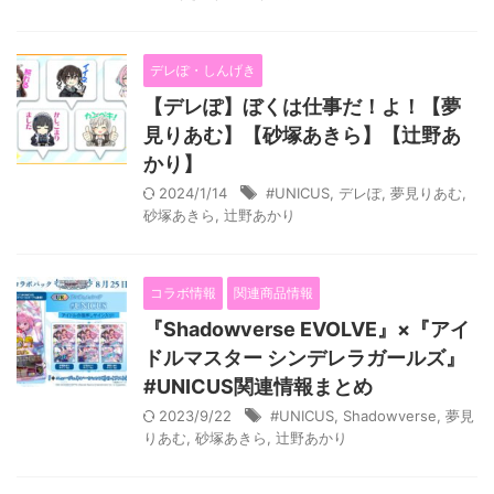
デレぽ・しんげき
【デレぽ】ぼくは仕事だ！よ！【夢
見りあむ】【砂塚あきら】【辻野あ
かり】
2024/1/14
#UNICUS
,
デレぽ
,
夢見りあむ
,
砂塚あきら
,
辻野あかり
コラボ情報
関連商品情報
『Shadowverse EVOLVE』×『アイ
ドルマスター シンデレラガールズ』
#UNICUS関連情報まとめ
2023/9/22
#UNICUS
,
Shadowverse
,
夢見
りあむ
,
砂塚あきら
,
辻野あかり