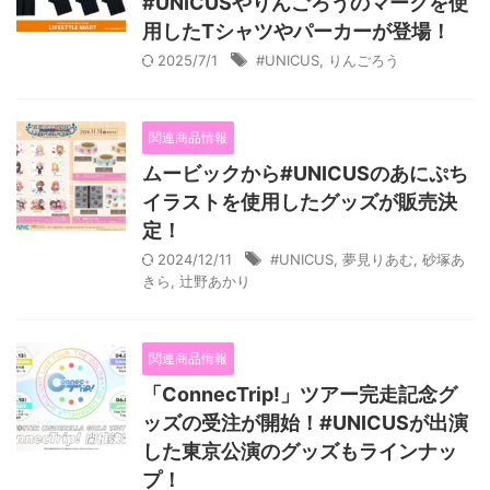
#UNICUSやりんごろうのマークを使
用したTシャツやパーカーが登場！
2025/7/1
#UNICUS
,
りんごろう
関連商品情報
ムービックから#UNICUSのあにぷち
イラストを使用したグッズが販売決
定！
2024/12/11
#UNICUS
,
夢見りあむ
,
砂塚あ
きら
,
辻野あかり
関連商品情報
「ConnecTrip!」ツアー完走記念グ
ッズの受注が開始！#UNICUSが出演
した東京公演のグッズもラインナッ
プ！