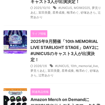
キャスト3人が出演決定！
2025/10/10
#UNICUS
,
MOIW2025
,
夢見り
あむ
,
富田美憂
,
星希成奏
,
梅澤めぐ
,
砂塚あきら
,
辻
野あかり
ライブ情報
2025年9月開催「10th MEMORIAL
LIVE STARLIGHT STAGE」DAY2に
#UNICUSのキャスト3人が出演決
定！
2026/1/6
#UNICUS
,
10th_memorial_live
,
夢見りあむ
,
富田美憂
,
星希成奏
,
梅澤めぐ
,
砂塚あ
きら
,
辻野あかり
関連商品情報
Amazon Merch on Demandに