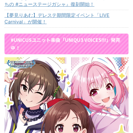
ちの #ニューステージガシャ』復刻開始！
【夢見りあむ】デレステ期間限定イベント「LIVE
Carnival」が開催！
#UNICUSユニット楽曲「UNIQU3 VOICES!!!」発売
中！