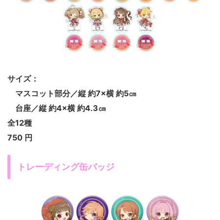
サイズ：
マスコット部分／縦 約7×横 約5㎝
台座／縦 約4×横 約4.3㎝
全12種
750 円
トレーディング缶バッジ