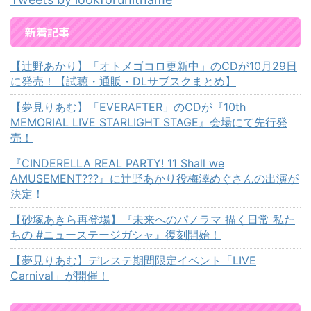
新着記事
【辻野あかり】「オトメゴコロ更新中」のCDが10月29日
に発売！【試聴・通販・DLサブスクまとめ】
【夢見りあむ】「EVERAFTER」のCDが『10th
MEMORIAL LIVE STARLIGHT STAGE』会場にて先行発
売！
『CINDERELLA REAL PARTY! 11 Shall we
AMUSEMENT???』に辻野あかり役梅澤めぐさんの出演が
決定！
【砂塚あきら再登場】『未来へのパノラマ 描く日常 私た
ちの #ニューステージガシャ』復刻開始！
【夢見りあむ】デレステ期間限定イベント「LIVE
Carnival」が開催！