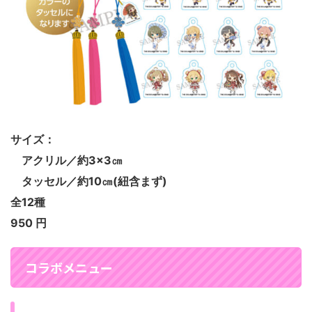
サイズ：
アクリル／約3×3㎝
タッセル／約10㎝(紐含まず)
全12種
950 円
コラボメニュー