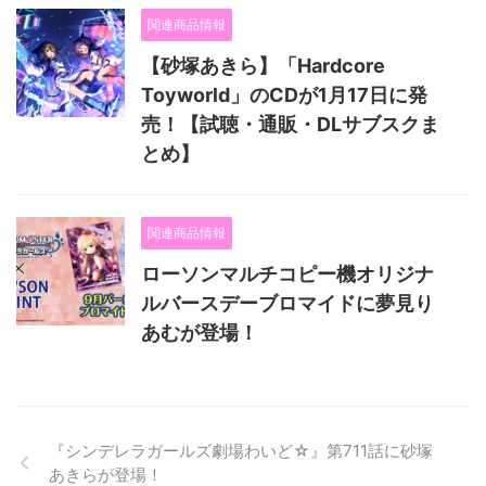
関連商品情報
【砂塚あきら】「Hardcore
Toyworld」のCDが1月17日に発
売！【試聴・通販・DLサブスクま
とめ】
関連商品情報
ローソンマルチコピー機オリジナ
ルバースデーブロマイドに夢見り
あむが登場！
『シンデレラガールズ劇場わいど☆』第711話に砂塚
あきらが登場！