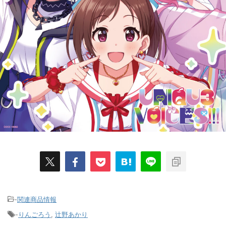
-
関連商品情報
-
りんごろう
,
辻野あかり