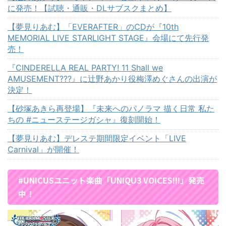
に発売！【試聴・通販・DLサブスクまとめ】
【夢見りあむ】「EVERAFTER」のCDが『10th
MEMORIAL LIVE STARLIGHT STAGE』会場にて先行発
売！
『CINDERELLA REAL PARTY! 11 Shall we
AMUSEMENT???』に辻野あかり役梅澤めぐさんの出演が
決定！
【砂塚あきら再登場】『未来へのパノラマ 描く日常 私た
ちの #ニューステージガシャ』復刻開始！
【夢見りあむ】デレステ期間限定イベント「LIVE
Carnival」が開催！
#UNICUSユニット楽曲「UNIQU3 VOICES!!!」発売
中！