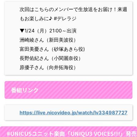
次回はこちらのメンバーで生放送をお届け！来週
もお楽しみに♪ #デレラジ
▼1/24（月）21:00～出演
洲崎綾さん（新田美波役）
富田美憂さん（砂塚あきら役)
長野佑紀さん（小関麗奈役）
原優子さん（向井拓海役）
番組リンク
https://live.nicovideo.jp/watch/lv334987727
#UNICUSユニット楽曲「UNIQU3 VOICES!!!」発売