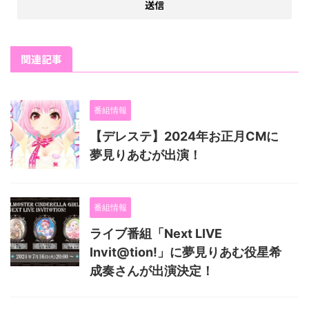
関連記事
番組情報
【デレステ】2024年お正月CMに
夢見りあむが出演！
番組情報
ライブ番組「Next LIVE
Invit@tion!」に夢見りあむ役星希
成奏さんが出演決定！