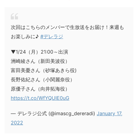
次回はこちらのメンバーで生放送をお届け！来週も
お楽しみに♪
#デレラジ
▼1/24（月）21:00～出演
洲崎綾さん（新田美波役）
富田美憂さん（砂塚あきら役)
長野佑紀さん（小関麗奈役）
原優子さん（向井拓海役）
https://t.co/WfYQUIE0uG
— デレラジ公式 (@imascg_dereradi)
January 17,
2022