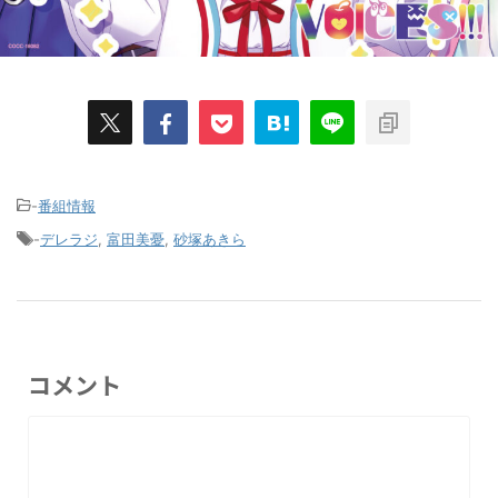
-
番組情報
-
デレラジ
,
富田美憂
,
砂塚あきら
コメント