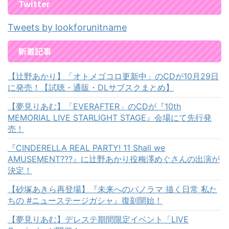
Twitter
Tweets by lookforunitname
新着記事
【辻野あかり】「オトメゴコロ更新中」のCDが10月29日
に発売！【試聴・通販・DLサブスクまとめ】
【夢見りあむ】「EVERAFTER」のCDが『10th
MEMORIAL LIVE STARLIGHT STAGE』会場にて先行発
売！
『CINDERELLA REAL PARTY! 11 Shall we
AMUSEMENT???』に辻野あかり役梅澤めぐさんの出演が
決定！
【砂塚あきら再登場】『未来へのパノラマ 描く日常 私た
ちの #ニューステージガシャ』復刻開始！
【夢見りあむ】デレステ期間限定イベント「LIVE