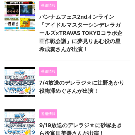
番組情報
バンナムフェス2ndオンライン
「アイドルマスターシンデレラガ
ールズ×TRAVAS TOKYOコラボ企
画作戦会議」に夢見りあむ役の星
希成奏さんが出演！
番組情報
7/4放送のデレラジ☆に辻野あかり
役梅澤めぐさんが出演！
番組情報
9/19放送のデレラジ☆に砂塚あき
ら役富田美憂さんが出演！