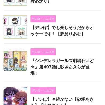
野あかり】
デレぽ・しんげき
【デレぽ】でも楽しそうだからオ
ッケーです！【夢見りあむ】
デレぽ・しんげき
『シンデレラガールズ劇場わいど
☆』第497話に砂塚あきらが登
場！
デレぽ・しんげき
【デレぽ】＃続かない【砂塚あき