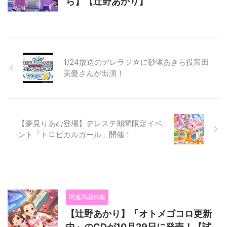
ら】【辻野あかり】
1/24放送のデレラジ☆に砂塚あきら役富田
美憂さんが出演！
【夢見りあむ登場】デレステ期間限定イベ
ント「トロピカルガール」開催！
関連商品情報
【辻野あかり】「オトメゴコロ更新
中」のCDが10月29日に発売！【試