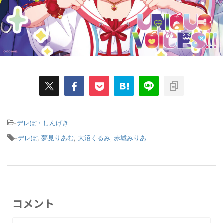
-
デレぽ・しんげき
-
デレぽ
,
夢見りあむ
,
大沼くるみ
,
赤城みりあ
コメント