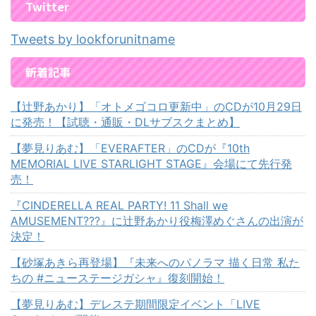
Twitter
Tweets by lookforunitname
新着記事
【辻野あかり】「オトメゴコロ更新中」のCDが10月29日
に発売！【試聴・通販・DLサブスクまとめ】
【夢見りあむ】「EVERAFTER」のCDが『10th
MEMORIAL LIVE STARLIGHT STAGE』会場にて先行発
売！
『CINDERELLA REAL PARTY! 11 Shall we
AMUSEMENT???』に辻野あかり役梅澤めぐさんの出演が
決定！
【砂塚あきら再登場】『未来へのパノラマ 描く日常 私た
ちの #ニューステージガシャ』復刻開始！
【夢見りあむ】デレステ期間限定イベント「LIVE