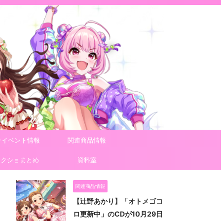
テイベント情報
関連商品情報
スクショまとめ
資料室
関連商品情報
【辻野あかり】「オトメゴコ
ロ更新中」のCDが10月29日