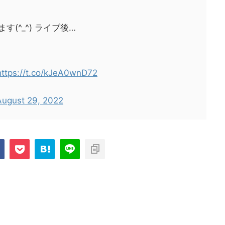
(^_^) ライブ後…
https://t.co/kJeA0wnD72
August 29, 2022