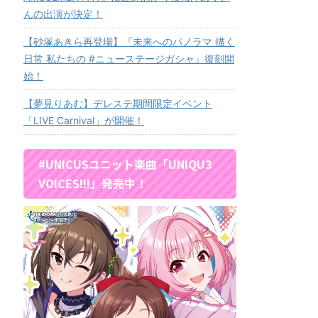
んの出演が決定！
【砂塚あきら再登場】『未来へのパノラマ 描く
日常 私たちの #ニューステージガシャ』復刻開
始！
【夢見りあむ】デレステ期間限定イベント
「LIVE Carnival」が開催！
#UNICUSユニット楽曲「UNIQU3
VOICES!!!」発売中！