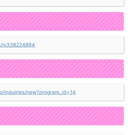
tch/lv338224894
.jp/inquiries/new?program_id=14