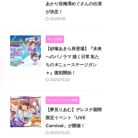
あかり役梅澤めぐさんの出演
が決定！
2026/1/6
ガシャ情報
【砂塚あきら再登場】『未来
へのパノラマ 描く日常 私た
ちの #ニューステージガシ
ャ』復刻開始！
2025/10/22
デレステイベント情報
【夢見りあむ】デレステ期間
限定イベント「LIVE
Carnival」が開催！
2025/10/22