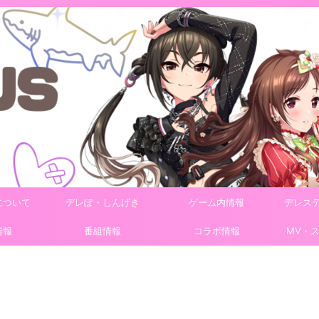
について
デレぽ・しんげき
ゲーム内情報
デレス
情報
番組情報
コラボ情報
MV・