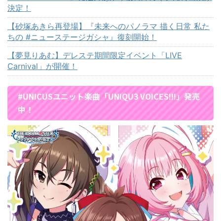
決定！
【砂塚あきら再登場】『未来へのパノラマ 描く日常 私た
ちの #ニューステージガシャ』復刻開始！
【夢見りあむ】デレステ期間限定イベント「LIVE
Carnival」が開催！
#UNICUSユニット楽曲「UNIQU3 VOICES!!!」発売
中！