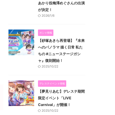
あかり役梅澤めぐさんの出演
が決定！
2026/1/6
ガシャ情報
【砂塚あきら再登場】『未来
へのパノラマ 描く日常 私た
ちの #ニューステージガシ
ャ』復刻開始！
2025/10/22
デレステイベント情報
【夢見りあむ】デレステ期間
限定イベント「LIVE
Carnival」が開催！
2025/10/22