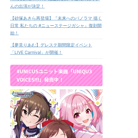
んの出演が決定！
【砂塚あきら再登場】『未来へのパノラマ 描く
日常 私たちの #ニューステージガシャ』復刻開
始！
【夢見りあむ】デレステ期間限定イベント
「LIVE Carnival」が開催！
#UNICUSユニット楽曲「UNIQU3
VOICES!!!」発売中！