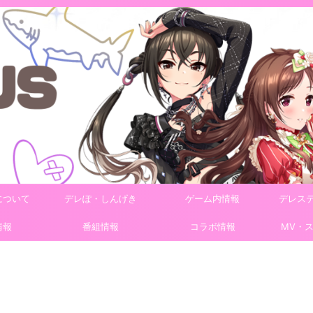
について
デレぽ・しんげき
ゲーム内情報
デレス
情報
番組情報
コラボ情報
MV・