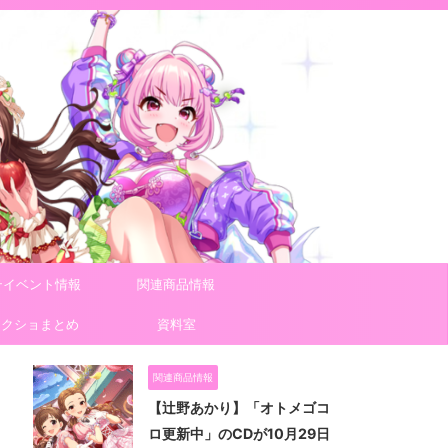
テイベント情報
関連商品情報
スクショまとめ
資料室
関連商品情報
【辻野あかり】「オトメゴコ
ロ更新中」のCDが10月29日