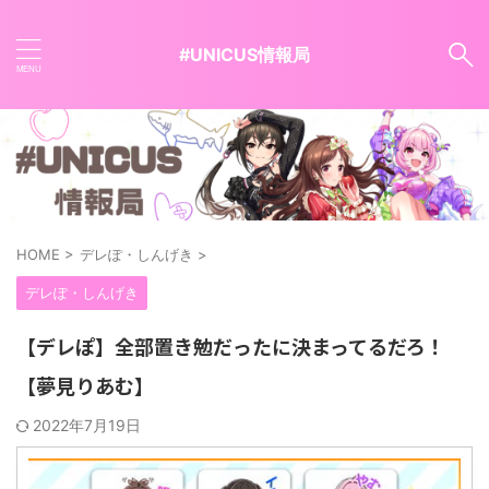
#UNICUS情報局
HOME
>
デレぽ・しんげき
>
デレぽ・しんげき
【デレぽ】全部置き勉だったに決まってるだろ！
【夢見りあむ】
2022年7月19日