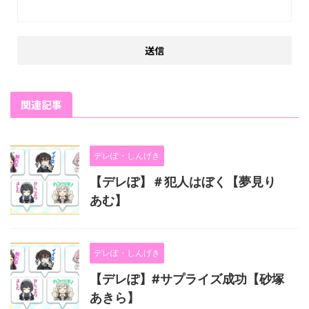
関連記事
デレぽ・しんげき
【デレぽ】＃犯人はぼく【夢見り
あむ】
デレぽ・しんげき
【デレぽ】#サプライズ成功【砂塚
あきら】