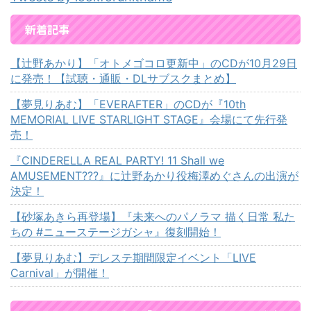
新着記事
【辻野あかり】「オトメゴコロ更新中」のCDが10月29日
に発売！【試聴・通販・DLサブスクまとめ】
【夢見りあむ】「EVERAFTER」のCDが『10th
MEMORIAL LIVE STARLIGHT STAGE』会場にて先行発
売！
『CINDERELLA REAL PARTY! 11 Shall we
AMUSEMENT???』に辻野あかり役梅澤めぐさんの出演が
決定！
【砂塚あきら再登場】『未来へのパノラマ 描く日常 私た
ちの #ニューステージガシャ』復刻開始！
【夢見りあむ】デレステ期間限定イベント「LIVE
Carnival」が開催！