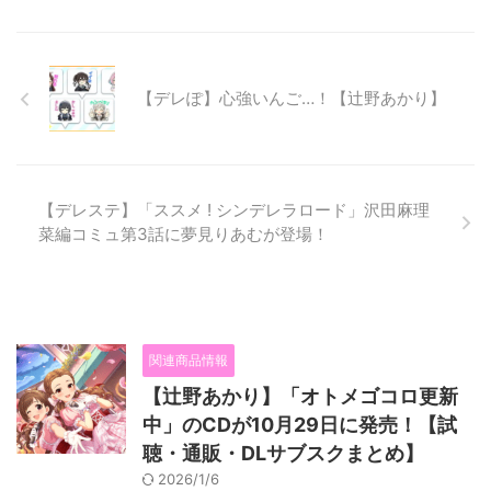
【デレぽ】心強いんご…！【辻野あかり】
【デレステ】「ススメ ! シンデレラロード」沢田麻理
菜編コミュ第3話に夢見りあむが登場！
関連商品情報
【辻野あかり】「オトメゴコロ更新
中」のCDが10月29日に発売！【試
聴・通販・DLサブスクまとめ】
2026/1/6