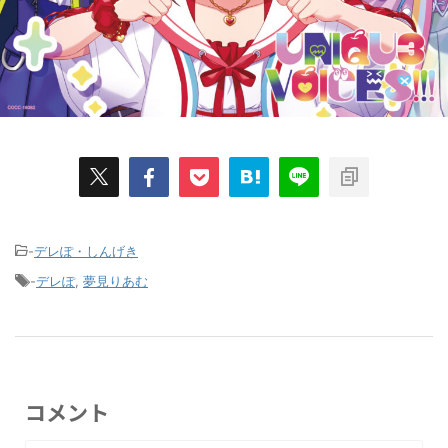
-
デレぽ・しんげき
-
デレぽ
,
夢見りあむ
コメント