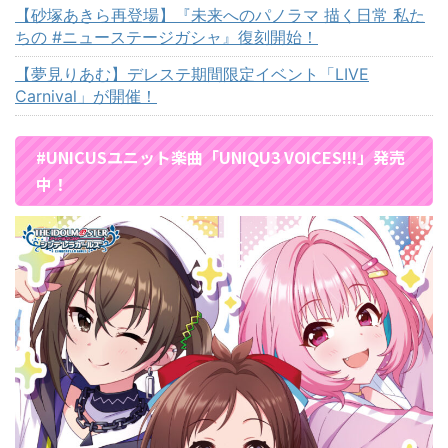
【砂塚あきら再登場】『未来へのパノラマ 描く日常 私た
ちの #ニューステージガシャ』復刻開始！
【夢見りあむ】デレステ期間限定イベント「LIVE
Carnival」が開催！
#UNICUSユニット楽曲「UNIQU3 VOICES!!!」発売
中！