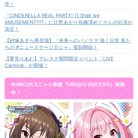
売！
『CINDERELLA REAL PARTY! 11 Shall we
AMUSEMENT???』に辻野あかり役梅澤めぐさんの出演が
決定！
【砂塚あきら再登場】『未来へのパノラマ 描く日常 私た
ちの #ニューステージガシャ』復刻開始！
【夢見りあむ】デレステ期間限定イベント「LIVE
Carnival」が開催！
#UNICUSユニット楽曲「UNIQU3 VOICES!!!」発売
中！