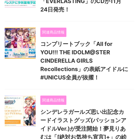
「EVERLASTING」のCDが11月
24日発売！
関連商品情報
コンプリートブック「All for
YOU!!! THE IDOLM@STER
CINDERELLA GIRLS
Recollections」の表紙アイドルに
#UNICUS全員が抜擢！
関連商品情報
シンデレラガールズ思い出記念カ
ードイラストグッズ(パッションア
イドルVer.)が受注開始！夢見りあ
むは「[絶対お気持ち宣言]+」の絵