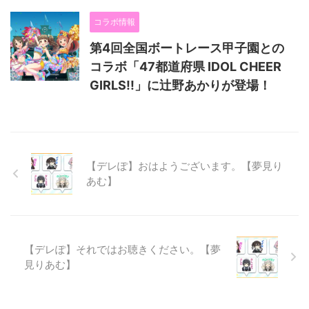
コラボ情報
第4回全国ボートレース甲子園との
コラボ「47都道府県 IDOL CHEER
GIRLS!!」に辻野あかりが登場！
【デレぽ】おはようございます。【夢見り
あむ】
【デレぽ】それではお聴きください。【夢
見りあむ】