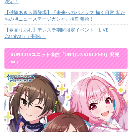
決定！
【砂塚あきら再登場】『未来へのパノラマ 描く日常 私た
ちの #ニューステージガシャ』復刻開始！
【夢見りあむ】デレステ期間限定イベント「LIVE
Carnival」が開催！
#UNICUSユニット楽曲「UNIQU3 VOICES!!!」発売
中！