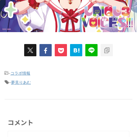
-
コラボ情報
-
夢見りあむ
コメント