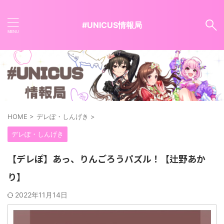
#UNICUS情報局
HOME
>
デレぽ・しんげき
>
デレぽ・しんげき
【デレぽ】あっ、りんごろうパズル！【辻野あか
り】
2022年11月14日