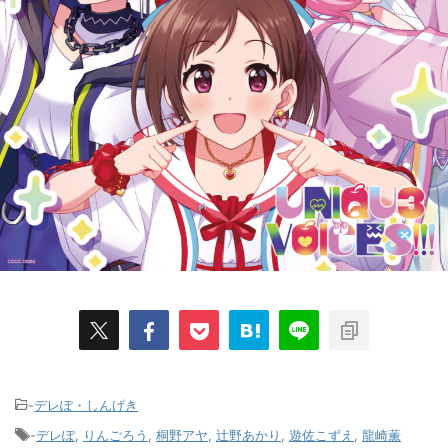
-
デレぽ・しんげき
-
デレぽ
,
りんごろう
,
桐野アヤ
,
辻野あかり
,
遊佐こずえ
,
龍崎薫