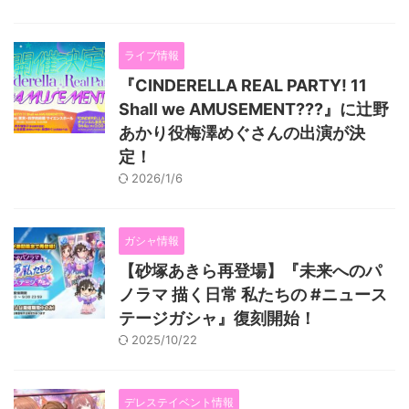
ライブ情報
『CINDERELLA REAL PARTY! 11
Shall we AMUSEMENT???』に辻野
あかり役梅澤めぐさんの出演が決
定！
2026/1/6
ガシャ情報
【砂塚あきら再登場】『未来へのパ
ノラマ 描く日常 私たちの #ニュース
テージガシャ』復刻開始！
2025/10/22
デレステイベント情報