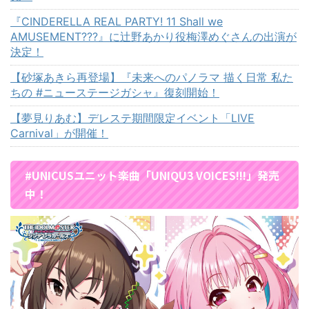
『CINDERELLA REAL PARTY! 11 Shall we
AMUSEMENT???』に辻野あかり役梅澤めぐさんの出演が
決定！
【砂塚あきら再登場】『未来へのパノラマ 描く日常 私た
ちの #ニューステージガシャ』復刻開始！
【夢見りあむ】デレステ期間限定イベント「LIVE
Carnival」が開催！
#UNICUSユニット楽曲「UNIQU3 VOICES!!!」発売
中！